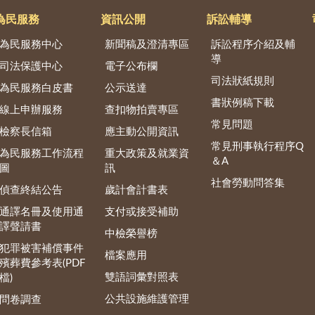
為民服務
資訊公開
訴訟輔導
為民服務中心
新聞稿及澄清專區
訴訟程序介紹及輔
導
司法保護中心
電子公布欄
司法狀紙規則
為民服務白皮書
公示送達
書狀例稿下載
線上申辦服務
查扣物拍賣專區
常見問題
檢察長信箱
應主動公開資訊
常見刑事執行程序Q
為民服務工作流程
重大政策及就業資
＆A
圖
訊
社會勞動問答集
偵查終結公告
歲計會計書表
通譯名冊及使用通
支付或接受補助
譯聲請書
中檢榮譽榜
犯罪被害補償事件
檔案應用
殯葬費參考表(PDF
雙語詞彙對照表
檔)
公共設施維護管理
問卷調查