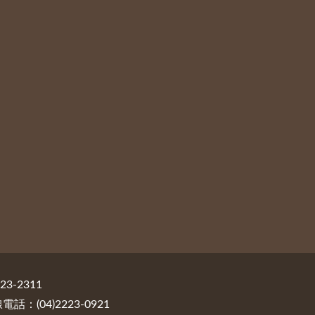
3-2311
：(04)2223-0921