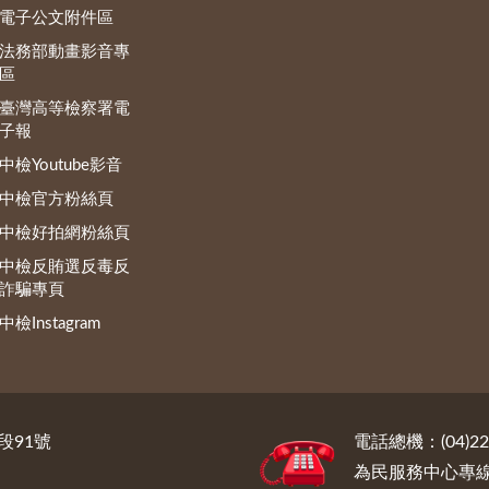
電子公文附件區
法務部動畫影音專
區
臺灣高等檢察署電
子報
中檢Youtube影音
中檢官方粉絲頁
中檢好拍網粉絲頁
中檢反賄選反毒反
詐騙專頁
中檢Instagram
段91號
電話總機：(04)222
為民服務中心專線電話