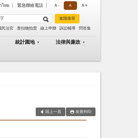
าไทย
緊急聯絡電話
Ａ-
Ａ
Ａ+
國民法官
查扣物拍賣
線上申辦
訴訟輔導
問答集
統計園地
法律與廉政
回上一頁
友善列印