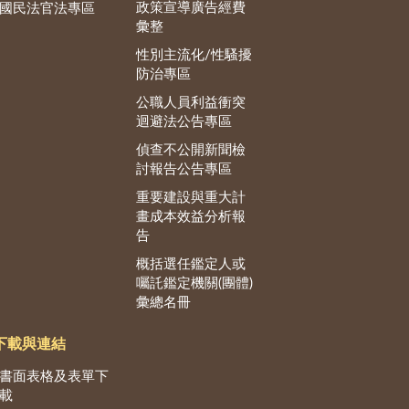
政策宣導廣告經費
國民法官法專區
彙整
性別主流化/性騷擾
防治專區
公職人員利益衝突
迴避法公告專區
偵查不公開新聞檢
討報告公告專區
重要建設與重大計
畫成本效益分析報
告
概括選任鑑定人或
囑託鑑定機關(團體)
彙總名冊
下載與連結
書面表格及表單下
載