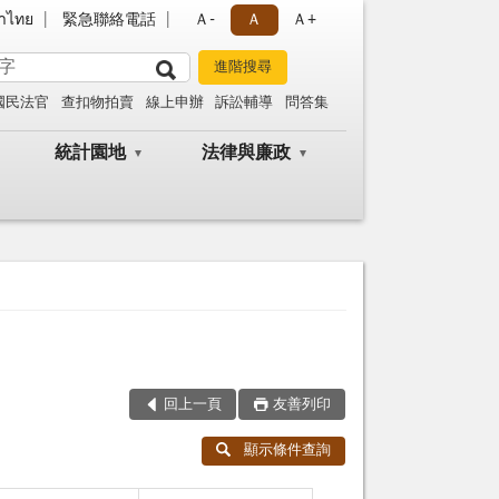
าไทย
緊急聯絡電話
Ａ-
Ａ
Ａ+
國民法官
查扣物拍賣
線上申辦
訴訟輔導
問答集
統計園地
法律與廉政
回上一頁
友善列印
顯示條件查詢