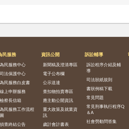
為民服務
資訊公開
訴訟輔導
為民服務中心
新聞稿及澄清專區
訴訟程序介紹及輔
導
司法保護中心
電子公布欄
司法狀紙規則
為民服務白皮書
公示送達
書狀例稿下載
線上申辦服務
查扣物拍賣專區
常見問題
檢察長信箱
應主動公開資訊
常見刑事執行程序Q
為民服務工作流程
重大政策及就業資
＆A
圖
訊
社會勞動問答集
偵查終結公告
歲計會計書表