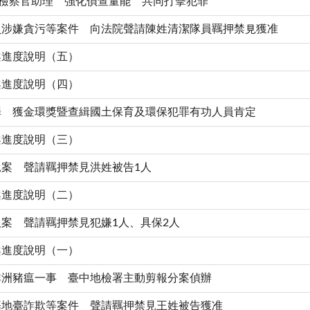
用檢察官助理 強化偵查量能 共同打擊犯罪
員涉嫌貪污等案件 向法院聲請陳姓清潔隊員羈押禁見獲准
案進度說明（五）
案進度說明（四）
罪 獲金環獎暨查緝國土保育及環保犯罪有功人員肯定
案進度說明（三）
案 聲請羈押禁見洪姓被告1人
案進度說明（二）
案 聲請羈押禁見犯嫌1人、具保2人
案進度說明（一）
非洲豬瘟一事 臺中地檢署主動剪報分案偵辦
基地臺詐欺等案件 聲請羈押禁見王姓被告獲准