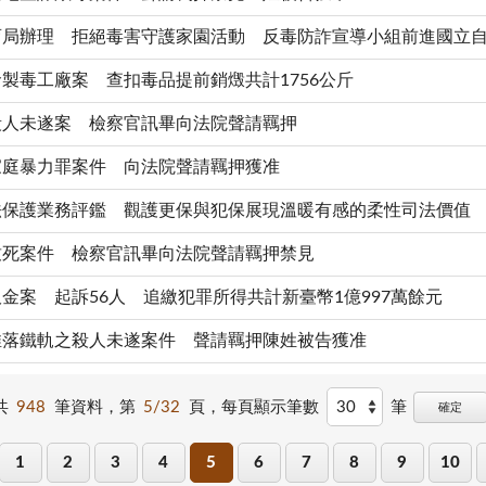
育局辦理 拒絕毒害守護家園活動 反毒防詐宣導小組前進國立
製毒工廠案 查扣毒品提前銷燬共計1756公斤
殺人未遂案 檢察官訊畢向法院聲請羈押
家庭暴力罪案件 向法院聲請羈押獲准
法保護業務評鑑 觀護更保與犯保展現溫暖有感的柔性司法價值
致死案件 檢察官訊畢向法院聲請羈押禁見
金案 起訴56人 追繳犯罪所得共計新臺幣1億997萬餘元
推落鐵軌之殺人未遂案件 聲請羈押陳姓被告獲准
共
948
筆資料，第
5/32
頁，
每頁顯示筆數
筆
確定
1
2
3
4
5
6
7
8
9
10