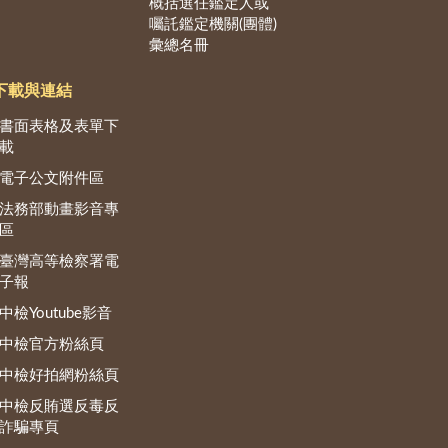
概括選任鑑定人或
囑託鑑定機關(團體)
彙總名冊
下載與連結
書面表格及表單下
載
電子公文附件區
法務部動畫影音專
區
臺灣高等檢察署電
子報
中檢Youtube影音
中檢官方粉絲頁
中檢好拍網粉絲頁
中檢反賄選反毒反
詐騙專頁