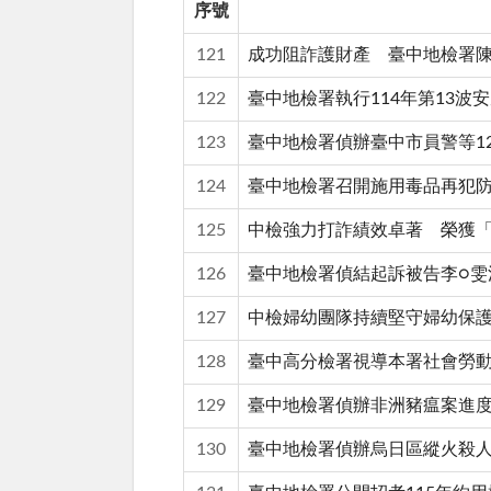
序號
121
成功阻詐護財產 臺中地檢署
122
臺中地檢署執行114年第13
123
臺中地檢署偵辦臺中市員警等1
124
臺中地檢署召開施用毒品再犯
125
中檢強力打詐績效卓著 榮獲
126
臺中地檢署偵結起訴被告李○雯
127
中檢婦幼團隊持續堅守婦幼保
128
臺中高分檢署視導本署社會勞
129
臺中地檢署偵辦非洲豬瘟案進
130
臺中地檢署偵辦烏日區縱火殺人