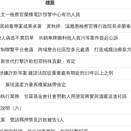
標題
陳文一檢察官榮獲電詐預警中心有功人員
波安居緝毒專案成果卓著 黃秋婷、温雅惠檢察官獲行政院長卓榮
2人偽造不實罰單 吊銷車牌圖利他人貪污等案件提起公訴
防制聯繫平台會議 跨域整合社區型多元處遇 打造戒癮治療新
「新世代打擊詐欺犯罪特殊貢獻」肯定
涉嫌詐欺等案 建請法院從重量處有期徒刑15年以上之刑
護 展現溫柔力量再獲紫絲帶肯定
動執行業務 甘霖基金會社會勞動人用便當將愛與溫暖送進社區
度說明（六）
案 聲請羈押禁見許姓被告1人