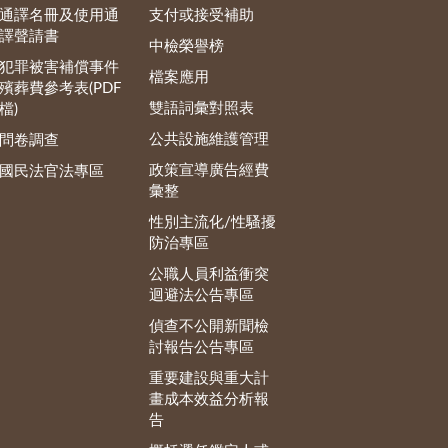
通譯名冊及使用通
支付或接受補助
譯聲請書
中檢榮譽榜
犯罪被害補償事件
檔案應用
殯葬費參考表(PDF
雙語詞彙對照表
檔)
公共設施維護管理
問卷調查
政策宣導廣告經費
國民法官法專區
彙整
性別主流化/性騷擾
防治專區
公職人員利益衝突
迴避法公告專區
偵查不公開新聞檢
討報告公告專區
重要建設與重大計
畫成本效益分析報
告