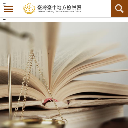
:::
:::