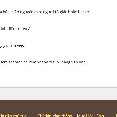
 bản thân nguyên cáo, người tố giác hoặc bị cáo.
ình điều tra vụ án.
 giờ làm việc.
iểm sát viên sẽ xem xét và trả lời bằng văn bản.
hỉ dẫn thủ tục
Chỉ dẫn giao thông
Mục Hỏi - Đáp