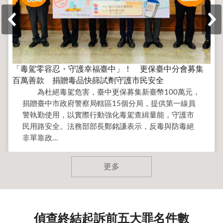
「毒駕零容忍・守護幸福臺中」！ 更保臺中分會募集
百萬善款 捐贈毒品快篩試劑守護市民安全
為杜絕毒駕危害，臺中更保募集新臺幣100萬元，
捐贈臺中市政府警察局轄區15個分局，提供第一線員
警執勤使用，以實際行動強化毒駕查緝量能，守護市
民用路安全。法務部部長鄭銘謙表示，反毒與防毒絕
非單靠政...
更多
偵查終結起訴前五大罪名件數