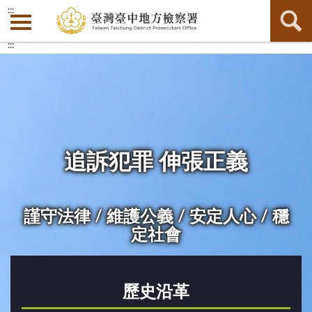
:::
:::
追訴犯罪 伸張正義
謹守法律 / 維護公義 / 安定人心 / 穩
定社會
歷史沿革