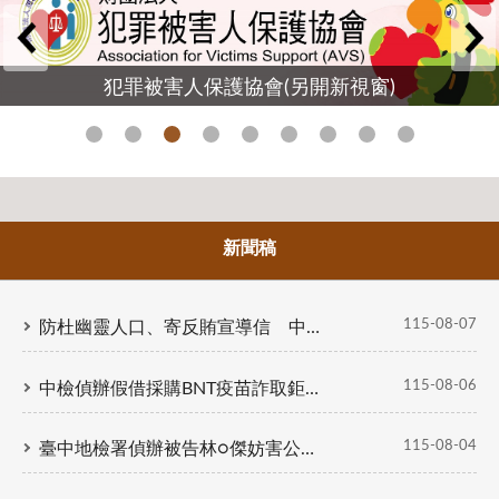
打詐宣導：如有假借檢察署（檢察長、檢察官）要求監管、保管您的帳戶或派人收取現金者，就是詐騙，請勿上當。
考選部訊息：115年建築師、技師、大地工程技師（第二階段考試）、不動產經紀人、記帳士考試自115年8月4日至13日下午5時前受理報名，有意報考之民眾請至考選部全球資訊網查詢。
犯罪被害人保護協會(另開新視窗)
本署全球資訊網訂於115年8月10日(一)18：30至22：00暫停服務進行維護作業，造成不便，尚請見諒。
臺中市115年單身聯誼活動於4月15日上午8時開放上下半年活動場次報名，活動額滿為止，歡迎踴躍參與，詳情請至活動專屬網站或臺中市政府民政局全球資訊網(https://www.civil.taichung.gov.tw/)
【打詐新四法上路】嚴懲詐欺犯罪！騙越多關越久，最多關12年，最重罰3億元！有疑慮就打165反詐騙諮詢專線！
打詐宣導：如有假借檢察署（檢察長、檢察官）要求監管、保管您的帳戶或派人收取現金者，就是詐騙，請勿上當。
新聞稿
115-08-07
防杜幽靈人口、寄反賄宣導信 中檢雙線並進守護家鄉一票 落實最高檢察署指示 攜手民政局將反賄訊息送進臺中每一里
115-08-06
中檢偵辦假借採購BNT疫苗詐取鉅額報酬洗錢等案 起訴前彰化律師公會理事長等17人並查扣逾10億8千萬元犯罪所得
115-08-04
臺中地檢署偵辦被告林○傑妨害公眾往來安全等案 向法院聲請羈押禁見獲准