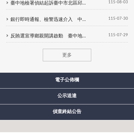
115-08-03
臺中地檢署偵結起訴臺中市北區邱厝里高○裕里長 涉嫌詐領鄰長補助款、恐嚇攤商及詐取租金等案
115-07-30
銀行即時通報、檢警迅速介入 中檢擴展預警機制 溯源打擊詐欺博弈水房
115-07-29
反賄選宣導鄉親開講啟動 臺中地檢署攜手社會勞動與義務勞務執行機構 反賄選宣導深入社區
更多
電子公佈欄
公示送達
偵查終結公告