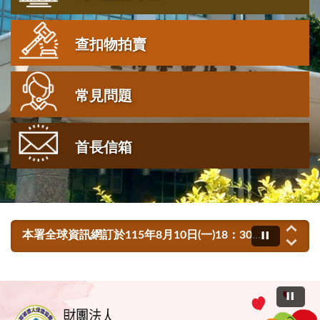
查扣物拍賣
常見問題
首長信箱
打詐宣導：如有假借檢察署（檢察長、檢察官）要求監管、保管您的帳戶或派人收取現金者，就是詐騙，請勿上當。
考選部訊息：115年建築師、技師、大地工程技師（第二階段考試）、不動產經紀人、記帳士考試自115年8月4日至13日下午5時前受理報名，有意報考之民眾請至考選部全球資訊網查詢。
本署全球資訊網訂於115年8月10日(一)18：30至22：00暫停服務進行維護作業，造成不便，尚請見諒。
臺中市115年單身聯誼活動於4月15日上午8時開放上下半年活動場次報名，活動額滿為止，歡迎踴躍參與，詳情請至活動專屬網站或臺中市政府民政局全球資訊網(https://www.civil.taichung.gov.tw/)
【打詐新四法上路】嚴懲詐欺犯罪！騙越多關越久，最多關12年，最重罰3億元！有疑慮就打165反詐騙諮詢專線！