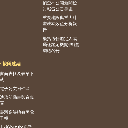
偵查不公開新聞檢
討報告公告專區
重要建設與重大計
畫成本效益分析報
告
概括選任鑑定人或
囑託鑑定機關(團體)
彙總名冊
下載與連結
書面表格及表單下
載
電子公文附件區
法務部動畫影音專
區
臺灣高等檢察署電
子報
中檢Youtube影音