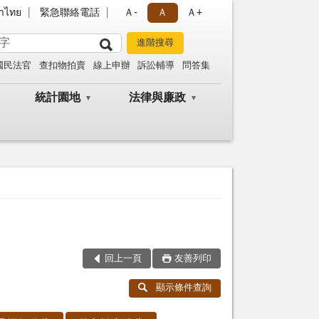
าไทย
緊急聯絡電話
Ａ-
Ａ
Ａ+
國民法官
查扣物拍賣
線上申辦
訴訟輔導
問答集
統計園地
法律與廉政
回上一頁
友善列印
顯示條件查詢