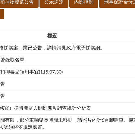
扣押物發還公告
公示送達
內部控制
刑事保證金發
標題
財務採購案」業已公告，詳情請見政府電子採購網。
法警錄取名單
品領用事宜(115.07.30)
公告
公告
察事務官）準時開庭與開庭態度調查統計分析表
間有限，部分車輛疑長時間未移動，請照片內計6台腳踏車、機車
無人認領將依規定處置。