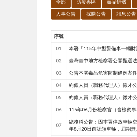
全部
防疫專區
毒品銷燬
人事公告
採購公告
訊息公告
序號
01
本署「115年中型警備車一輛
02
臺灣臺中地方檢察署公開甄選
03
公告本署毒品危害防制條例案件扣押毒
04
約僱人員（職務代理人）徵才
05
約僱人員（職務代理人）徵才
06
115年06月份檢察官（含檢
總務科公告：因本署停放車輛空
07
年8月20日前認領車輛，屆期