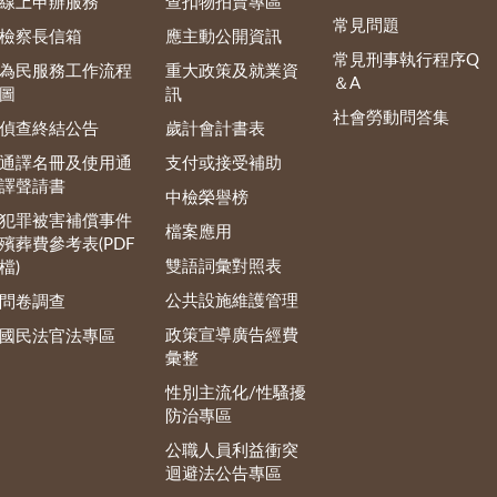
線上申辦服務
查扣物拍賣專區
常見問題
檢察長信箱
應主動公開資訊
常見刑事執行程序Q
為民服務工作流程
重大政策及就業資
＆A
圖
訊
社會勞動問答集
偵查終結公告
歲計會計書表
通譯名冊及使用通
支付或接受補助
譯聲請書
中檢榮譽榜
犯罪被害補償事件
檔案應用
殯葬費參考表(PDF
雙語詞彙對照表
檔)
公共設施維護管理
問卷調查
政策宣導廣告經費
國民法官法專區
彙整
性別主流化/性騷擾
防治專區
公職人員利益衝突
迴避法公告專區