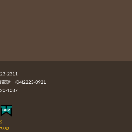
3-2311
：(04)2223-0921
0-1037
05
7683