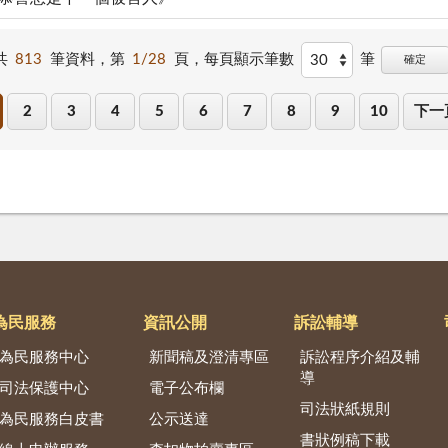
共
813
筆資料，第
1/28
頁，
每頁顯示筆數
筆
確定
2
3
4
5
6
7
8
9
10
下一
為民服務
資訊公開
訴訟輔導
為民服務中心
新聞稿及澄清專區
訴訟程序介紹及輔
導
司法保護中心
電子公布欄
司法狀紙規則
為民服務白皮書
公示送達
書狀例稿下載