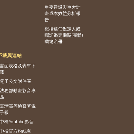
重要建設與重大計
畫成本效益分析報
告
概括選任鑑定人或
囑託鑑定機關(團體)
彙總名冊
下載與連結
書面表格及表單下
載
電子公文附件區
法務部動畫影音專
區
臺灣高等檢察署電
子報
中檢Youtube影音
中檢官方粉絲頁