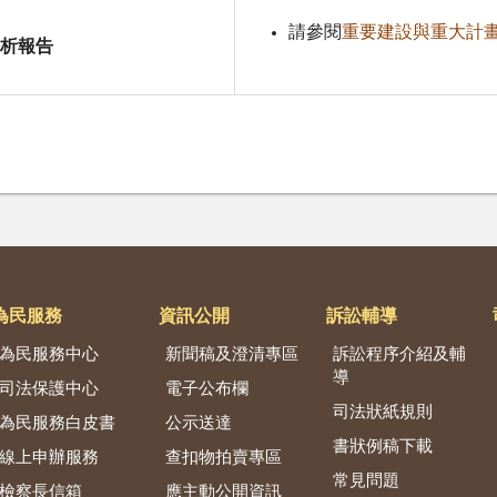
請參閱
重要建設與重大計
析報告
為民服務
資訊公開
訴訟輔導
為民服務中心
新聞稿及澄清專區
訴訟程序介紹及輔
導
司法保護中心
電子公布欄
司法狀紙規則
為民服務白皮書
公示送達
書狀例稿下載
線上申辦服務
查扣物拍賣專區
常見問題
檢察長信箱
應主動公開資訊