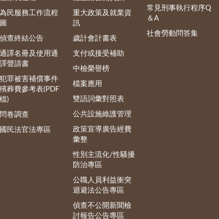
常見刑事執行程序Q
為民服務工作流程
重大政策及就業資
＆A
圖
訊
社會勞動問答集
偵查終結公告
歲計會計書表
通譯名冊及使用通
支付或接受補助
譯聲請書
中檢榮譽榜
犯罪被害補償事件
檔案應用
殯葬費參考表(PDF
雙語詞彙對照表
檔)
公共設施維護管理
問卷調查
政策宣導廣告經費
國民法官法專區
彙整
性別主流化/性騷擾
防治專區
公職人員利益衝突
迴避法公告專區
偵查不公開新聞檢
討報告公告專區