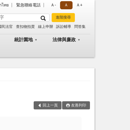
าไทย
緊急聯絡電話
Ａ-
Ａ
Ａ+
國民法官
查扣物拍賣
線上申辦
訴訟輔導
問答集
統計園地
法律與廉政
回上一頁
友善列印