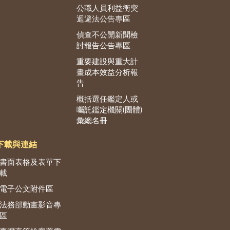
公職人員利益衝突
迴避法公告專區
偵查不公開新聞檢
討報告公告專區
重要建設與重大計
畫成本效益分析報
告
概括選任鑑定人或
囑託鑑定機關(團體)
彙總名冊
下載與連結
書面表格及表單下
載
電子公文附件區
法務部動畫影音專
區