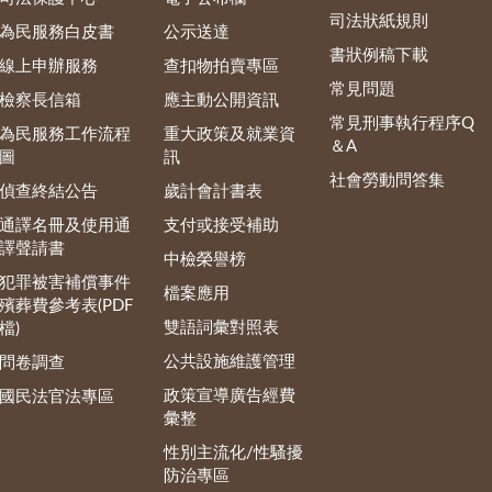
司法狀紙規則
為民服務白皮書
公示送達
書狀例稿下載
線上申辦服務
查扣物拍賣專區
常見問題
檢察長信箱
應主動公開資訊
常見刑事執行程序Q
為民服務工作流程
重大政策及就業資
＆A
圖
訊
社會勞動問答集
偵查終結公告
歲計會計書表
通譯名冊及使用通
支付或接受補助
譯聲請書
中檢榮譽榜
犯罪被害補償事件
檔案應用
殯葬費參考表(PDF
雙語詞彙對照表
檔)
公共設施維護管理
問卷調查
政策宣導廣告經費
國民法官法專區
彙整
性別主流化/性騷擾
防治專區