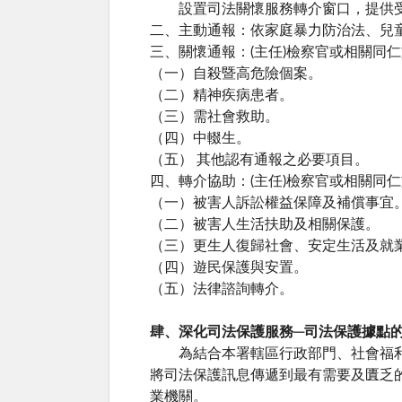
設置司法關懷服務轉介窗口，提供
二、主動通報：依家庭暴力防治法、兒
三、關懷通報：(主任)檢察官或相關
（一）自殺暨高危險個案。
（二）精神疾病患者。
（三）需社會救助。
（四）中輟生。
（五） 其他認有通報之必要項目。
四、轉介協助：(主任)檢察官或相關
（一）被害人訴訟權益保障及補償事宜
（二）被害人生活扶助及相關保護。
（三）更生人復歸社會、安定生活及就
（四）遊民保護與安置。
（五）法律諮詢轉介。
肆、深化司法保護服務─司法保護據點
為結合本署轄區行政部門、社會福利服
將司法保護訊息傳遞到最有需要及匱乏
業機關。