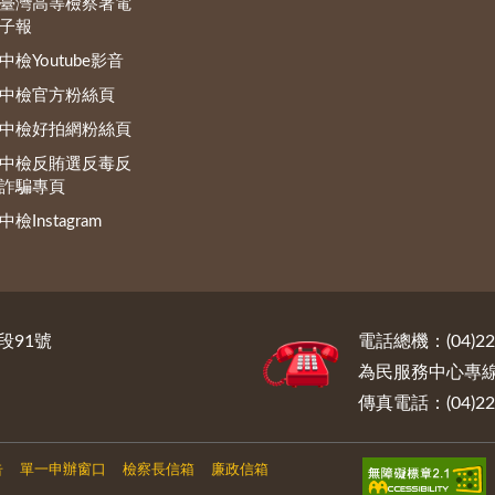
臺灣高等檢察署電
子報
中檢Youtube影音
中檢官方粉絲頁
中檢好拍網粉絲頁
中檢反賄選反毒反
詐騙專頁
中檢Instagram
段91號
電話總機：(04)222
為民服務中心專線電話
傳真電話：(04)222
告
單一申辦窗口
檢察長信箱
廉政信箱