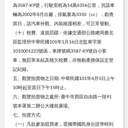
為3587-K9號，行駛里程為14萬6356公里，另該車
輛為2002年8月出廠，排氣量為3350（cc），勘查
當日，該汽車外觀、內裝維護稍差，可正常發動。
（十）稅費、違規罰鍰：依據交通部公路總局臺北
區監理所中華民國101年1月16日北監車字第
1010001223號函，車牌號碼3587-K9號自小客
車，無罰單未結及積欠稅費，亦無動產擔保設定登
記紀錄。
五、觀覽拍賣物之日期: 中華民國101年4月5日上午
10時起至當日下午15時止。
六、觀覽拍賣物之處所: 臺中市西區自由路一段91
號本署第二辦公大樓前廣場。
七、拍賣方式:
（一）凡欲參加競買者，需攜帶國民身分證準時到