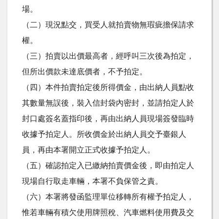
場。
（二）現況點交，買受人就拍賣物無瑕疵擔保請求
權。
（三）拍賣以出價最高者，經呼叫三次後為拍定，
但所出價款未達底價者，不予拍定。
（四）本件拍賣拍定後所得價金，由出納人員點收
其數量無誤後，裝入信封袋內密封，並請拍定人於
封口處簽名蓋指印後，再由出納人員現場簽發臨時
收據予拍定人。所收價金於出納人員交予臺銀人
員，再由本署開立正式收據予拍定人。
（五）確認拍定入已繳納拍賣價金後，即由拍定人
現場自行取走車輛，本署不負保管之責。
（六）本署將發函監理單位移轉所有權予拍定人，
惟若車輛有積欠使用牌照稅、汽車燃料使用費及交