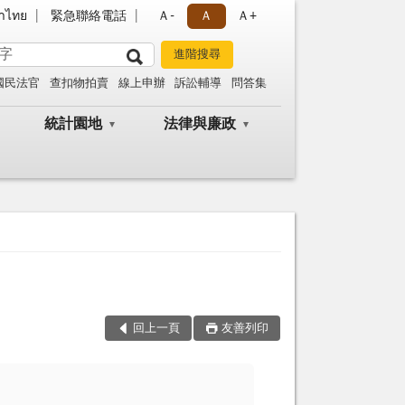
าไทย
緊急聯絡電話
Ａ-
Ａ
Ａ+
國民法官
查扣物拍賣
線上申辦
訴訟輔導
問答集
統計園地
法律與廉政
回上一頁
友善列印