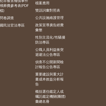
犯罪被害補償事件
檔案應用
殯葬費參考表(PDF
雙語詞彙對照表
檔)
公共設施維護管理
問卷調查
政策宣導廣告經費
國民法官法專區
彙整
性別主流化/性騷擾
防治專區
公職人員利益衝突
迴避法公告專區
偵查不公開新聞檢
討報告公告專區
重要建設與重大計
畫成本效益分析報
告
概括選任鑑定人或
囑託鑑定機關(團體)
彙總名冊