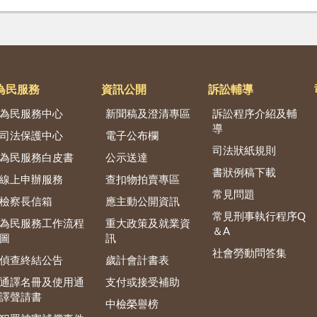
為民服務
資訊公開
訴訟輔導
為民服務中心
新聞稿及澄清專區
訴訟程序介紹及輔
導
司法保護中心
電子公布欄
司法狀紙規則
為民服務白皮書
公示送達
書狀例稿下載
線上申辦服務
查扣物拍賣專區
常見問題
檢察長信箱
應主動公開資訊
常見刑事執行程序Q
為民服務工作流程
重大政策及就業資
＆A
圖
訊
社會勞動問答集
偵查終結公告
歲計會計書表
通譯名冊及使用通
支付或接受補助
譯聲請書
中檢榮譽榜