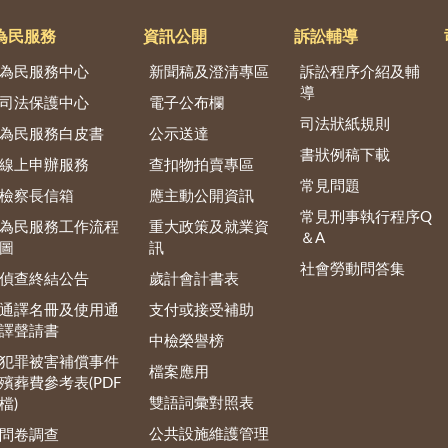
為民服務
資訊公開
訴訟輔導
為民服務中心
新聞稿及澄清專區
訴訟程序介紹及輔
導
司法保護中心
電子公布欄
司法狀紙規則
為民服務白皮書
公示送達
書狀例稿下載
線上申辦服務
查扣物拍賣專區
常見問題
檢察長信箱
應主動公開資訊
常見刑事執行程序Q
為民服務工作流程
重大政策及就業資
＆A
圖
訊
社會勞動問答集
偵查終結公告
歲計會計書表
通譯名冊及使用通
支付或接受補助
譯聲請書
中檢榮譽榜
犯罪被害補償事件
檔案應用
殯葬費參考表(PDF
雙語詞彙對照表
檔)
公共設施維護管理
問卷調查