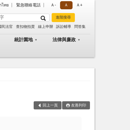
าไทย
緊急聯絡電話
Ａ-
Ａ
Ａ+
國民法官
查扣物拍賣
線上申辦
訴訟輔導
問答集
統計園地
法律與廉政
回上一頁
友善列印