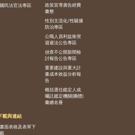
政策宣導廣告經費
國民法官法專區
彙整
性別主流化/性騷擾
防治專區
公職人員利益衝突
迴避法公告專區
偵查不公開新聞檢
討報告公告專區
重要建設與重大計
畫成本效益分析報
告
概括選任鑑定人或
囑託鑑定機關(團體)
彙總名冊
下載與連結
書面表格及表單下
載