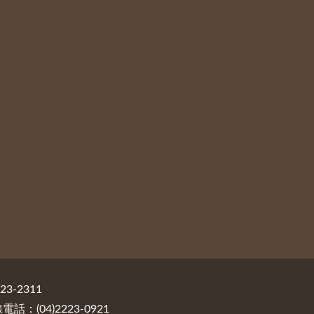
3-2311
：(04)2223-0921