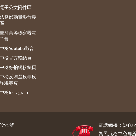
電子公文附件區
法務部動畫影音專
區
臺灣高等檢察署電
子報
中檢Youtube影音
中檢官方粉絲頁
中檢好拍網粉絲頁
中檢反賄選反毒反
詐騙專頁
中檢Instagram
段91號
電話總機：(04)222
為民服務中心專線電話