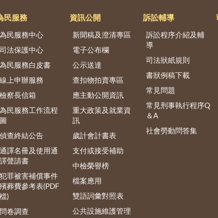
為民服務
資訊公開
訴訟輔導
為民服務中心
新聞稿及澄清專區
訴訟程序介紹及輔
導
司法保護中心
電子公布欄
司法狀紙規則
為民服務白皮書
公示送達
書狀例稿下載
線上申辦服務
查扣物拍賣專區
常見問題
檢察長信箱
應主動公開資訊
常見刑事執行程序Q
為民服務工作流程
重大政策及就業資
＆A
圖
訊
社會勞動問答集
偵查終結公告
歲計會計書表
通譯名冊及使用通
支付或接受補助
譯聲請書
中檢榮譽榜
犯罪被害補償事件
檔案應用
殯葬費參考表(PDF
雙語詞彙對照表
檔)
公共設施維護管理
問卷調查