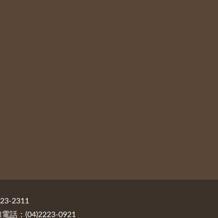
3-2311
：(04)2223-0921