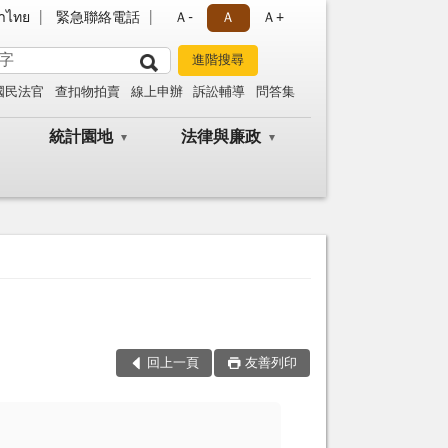
าไทย
緊急聯絡電話
Ａ-
Ａ
Ａ+
國民法官
查扣物拍賣
線上申辦
訴訟輔導
問答集
統計園地
法律與廉政
回上一頁
友善列印