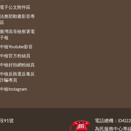
電子公文附件區
法務部動畫影音專
區
臺灣高等檢察署電
子報
中檢Youtube影音
中檢官方粉絲頁
中檢好拍網粉絲頁
中檢反賄選反毒反
詐騙專頁
中檢Instagram
段91號
電話總機：(04)222
為民服務中心專線電話