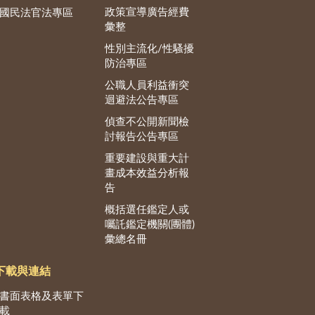
政策宣導廣告經費
國民法官法專區
彙整
性別主流化/性騷擾
防治專區
公職人員利益衝突
迴避法公告專區
偵查不公開新聞檢
討報告公告專區
重要建設與重大計
畫成本效益分析報
告
概括選任鑑定人或
囑託鑑定機關(團體)
彙總名冊
下載與連結
書面表格及表單下
載