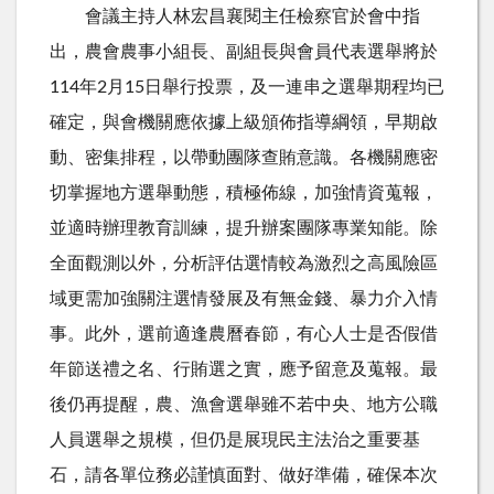
會議主持人林宏昌襄閱主任檢察官於會中指
出，農會農事小組長、副組長與會員代表選舉將於
114
年
2
月
15
日舉行投票，及一連串之選舉期程均已
確定，與會機關應依據上級頒佈指導綱領，早期啟
動、密集排程，以帶動團隊查賄意識。各機關應密
切掌握地方選舉動態，積極佈線，加強情資蒐報，
並適時辦理教育訓練，提升辦案團隊專業知能。除
全面觀測以外，分析評估選情較為激烈之高風險區
域更需加強關注選情發展及有無金錢、暴力介入情
事。此外，選前適逢農曆春節，有心人士是否假借
年節送禮之名、行賄選之實，應予留意及蒐報。最
後仍再提醒，農、漁會選舉雖不若中央、地方公職
人員選舉之規模，但仍是展現民主法治之重要基
石，請各單位務必謹慎面對、做好準備，確保本次