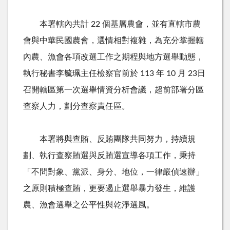
本署轄內共計
22
個基層農會，並有直轄市農
會與中華民國農會，選情相對複雜，為充分掌握轄
內農、漁會各項改選工作之期程與地方選舉動態，
執行秘書李毓珮主任檢察官前於
113
年
10
月
23
日
召開轄區第一次選舉情資分析會議，超前部署分區
查察人力，劃分查察責任區。
本署將與查賄、反賄團隊共同努力，持續規
劃、執行查察賄選與反賄選宣導各項工作，秉持
「不問對象、黨派、身分、地位，一律嚴偵速辦」
之原則積極查賄，更要遏止選舉暴力發生，維護
農、漁會選舉之公平性與乾淨選風。