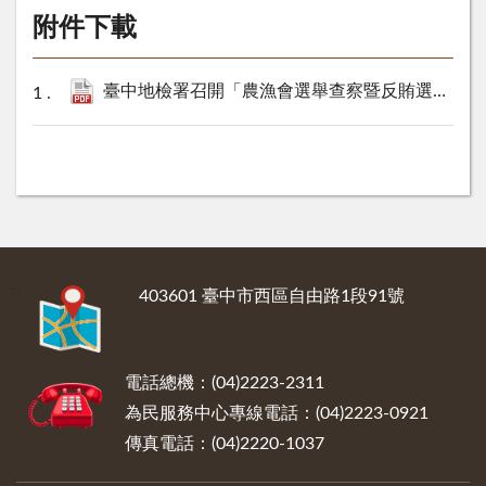
附件下載
臺中地檢署召開「農漁會選舉查察暨反賄選宣導」聯繫會議 宣示查賄、反賄決心 維護乾淨和平選風.pdf
:::
403601 臺中市西區自由路1段91號
電話總機：(04)2223-2311
為民服務中心專線電話：(04)2223-0921
傳真電話：(04)2220-1037