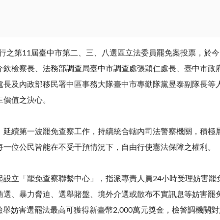
行之第11屆臺中市第二、三、八選區立法委員罷免案投票，於今（
介欽檢察長、法務部調查局臺中市調查處張穎仁處長、臺中市政
處長及內政部移民署中區事務大隊臺中市專勤隊黨昱泰副隊長等
主價值之決心。
續第一波罷免查察工作，持續統合轄內司法警察機關，積極展
每一位公民皆能在不受干預情況下，自由行使憲法保障之權利。
設立「罷免查察聯繫中心」，指派專責人員
24
小時受理妨害罷
賄選、暴力脅迫、選舉賭盤、境外介選或散布不實訊息等妨害罷
檢舉妨害選罷法最高可獲得新臺幣
2,000
萬元獎金，檢警調機關對