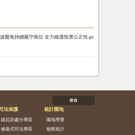
罷免持續嚴守崗位 全力維護投票公正性.pdf
319 KB
收合
司法保護
統計園地
緩起訴處分專區
園地導覽
修復式司法專區
檢察統計