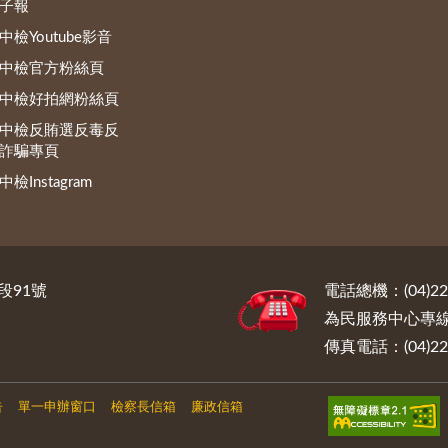
子報
中檢Youtube影音
中檢官方粉絲頁
中檢好拍網粉絲頁
中檢反賄選反毒反
詐騙專頁
中檢Instagram
段91號
電話總機：(04)222
為民服務中心專線電話
傳真電話：(04)222
告
單一申辦窗口
檢察長信箱
廉政信箱