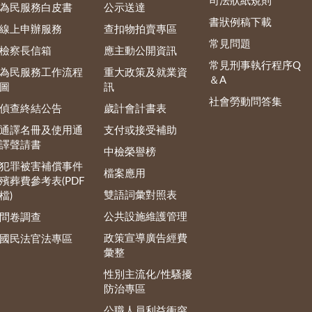
司法狀紙規則
為民服務白皮書
公示送達
書狀例稿下載
線上申辦服務
查扣物拍賣專區
常見問題
檢察長信箱
應主動公開資訊
常見刑事執行程序Q
為民服務工作流程
重大政策及就業資
＆A
圖
訊
社會勞動問答集
偵查終結公告
歲計會計書表
通譯名冊及使用通
支付或接受補助
譯聲請書
中檢榮譽榜
犯罪被害補償事件
檔案應用
殯葬費參考表(PDF
雙語詞彙對照表
檔)
公共設施維護管理
問卷調查
政策宣導廣告經費
國民法官法專區
彙整
性別主流化/性騷擾
防治專區
公職人員利益衝突