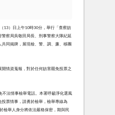
13）日上午10時30分，舉行「查察妨
府警察局吳敬田局長、刑事警察大隊紀延
人共同揭牌，展現檢、警、調、廉、移團
開情資蒐報，對於任何妨害罷免投票之
免不法情事檢舉電話。本署呼籲淨化選風
免投票情事，請勇於檢舉，檢舉專線為
於檢舉人身分將依法嚴格保密，期與民