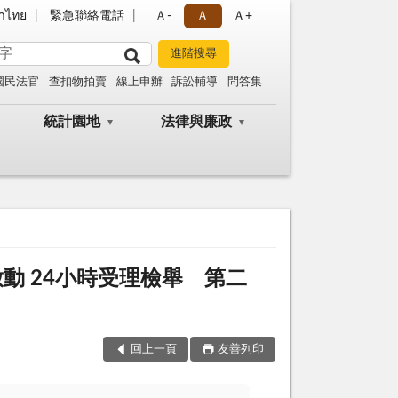
าไทย
緊急聯絡電話
Ａ-
Ａ
Ａ+
國民法官
查扣物拍賣
線上申辦
訴訟輔導
問答集
統計園地
法律與廉政
動 24小時受理檢舉 第二
回上一頁
友善列印