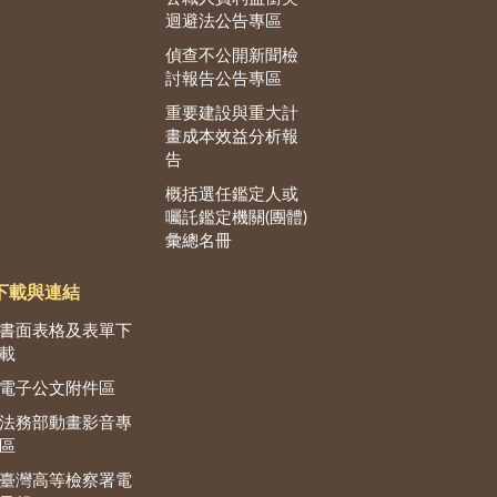
迴避法公告專區
偵查不公開新聞檢
討報告公告專區
重要建設與重大計
畫成本效益分析報
告
概括選任鑑定人或
囑託鑑定機關(團體)
彙總名冊
下載與連結
書面表格及表單下
載
電子公文附件區
法務部動畫影音專
區
臺灣高等檢察署電