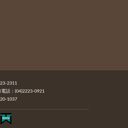
3-2311
：(04)2223-0921
0-1037