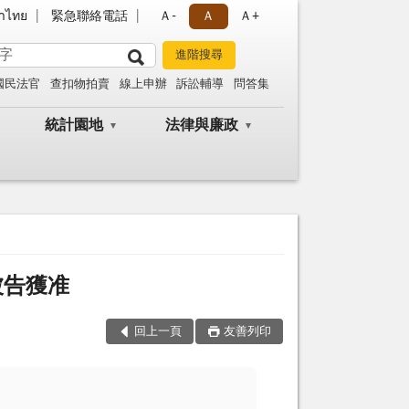
าไทย
緊急聯絡電話
Ａ-
Ａ
Ａ+
國民法官
查扣物拍賣
線上申辦
訴訟輔導
問答集
統計園地
法律與廉政
被告獲准
回上一頁
友善列印