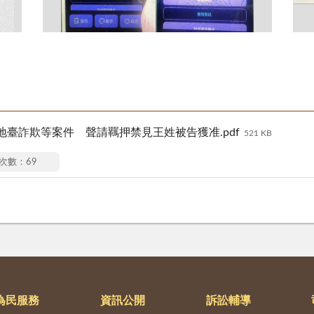
臺詐欺等案件 聲請羈押禁見王姓被告獲准.pdf
521 KB
次數：69
為民服務
資訊公開
訴訟輔導