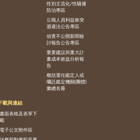
性別主流化/性騷擾
防治專區
公職人員利益衝突
迴避法公告專區
偵查不公開新聞檢
討報告公告專區
重要建設與重大計
畫成本效益分析報
告
概括選任鑑定人或
囑託鑑定機關(團體)
彙總名冊
下載與連結
書面表格及表單下
載
電子公文附件區
法務部動畫影音專