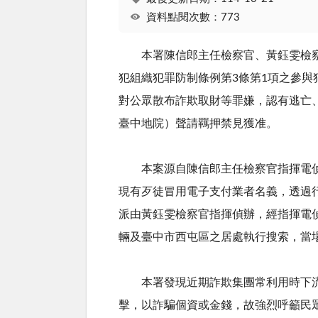
資料點閱次數：773
本署陳信郎主任檢察官、黃鈺雯檢察官
犯組織犯罪防制條例第
3
條第
1
項之參與
對公眾散布詐欺取財等罪嫌，認有逃亡
臺中地院）聲請羈押禁見獲准。
本案源自陳信郎主任檢察官指揮電偵二
現有歹徒冒用電子支付業者名義，透過
派由黃鈺雯檢察官指揮偵辦，經指揮電
輛及臺中市西屯區之居處執行搜索，當
本署發現近期詐欺集團常利用時下流
擊，以詐騙個資或金錢，故強烈呼籲民