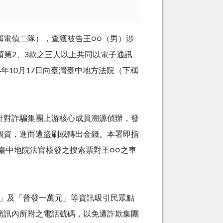
電偵二隊），查獲被告王○○（男）涉
項第
2
、
3
款之三人以上共同以電子通訊
4
年
10
月
17
日向臺灣臺中地方法院（下稱
對詐騙集團上游核心成員溯源偵辦，發
個資，進而遭盜刷或轉出金錢。本署即指
臺中地院法官核發之搜索票對王○○之車
」及「普發一萬元」等資訊吸引民眾點
簡訊內所附之電話號碼，以免遭詐欺集團