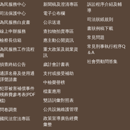
為民服務中心
新聞稿及澄清專區
訴訟程序介紹及輔
導
司法保護中心
電子公布欄
司法狀紙規則
為民服務白皮書
公示送達
書狀例稿下載
線上申辦服務
查扣物拍賣專區
常見問題
檢察長信箱
應主動公開資訊
常見刑事執行程序Q
為民服務工作流程
重大政策及就業資
＆A
圖
訊
社會勞動問答集
偵查終結公告
歲計會計書表
通譯名冊及使用通
支付或接受補助
譯聲請書
中檢榮譽榜
犯罪被害補償事件
檔案應用
殯葬費參考表(PDF
雙語詞彙對照表
檔)
公共設施維護管理
問卷調查
政策宣導廣告經費
國民法官法專區
彙整