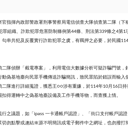
指揮內政部警政署刑事警察局電信偵查大隊偵查第二隊（下稱
犯罪組織、詐欺犯罪危害防制條例第
44
條、刑法第
339
條之
4
第
1
、勾串共犯及反覆實行詐欺犯罪之虞，有羈押之必要，於民國
11
隊偵辦「截電專案」，利用電信大數據分析可疑詐騙門號，針
行動偽基地臺向民眾手機傳送詐騙簡訊，致民眾陷於錯誤而輸入
偵二隊進行詳細蒐證，獲悉王○○涉有重嫌，於
114
年
10
月
16
日持
場扣得運轉中之偽基地臺設備及工作手機等物，而查獲上情。
行之議題，如「
ipass
一卡通帳戶認證」、「街口支付帳戶認證
眾切勿點擊或連結來源不明簡訊或電子郵件中之網址，也勿撥打