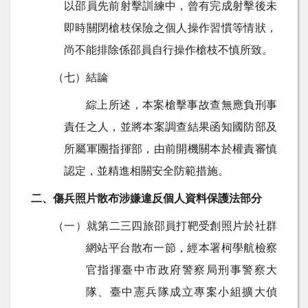
以邵員先前射擊訓練中，曾有完成射擊後未
即時關閉槍枝保險之個人操作習慣等情狀，
尚不能排除係邵員自行操作槍枝不慎所致。
（七）結論
綜上所述，本案槍擊事故查無應負刑事
責任之人，並將本案調查結果函知國防部及
所屬軍團指揮部，由前開機關本於權責審慎
認定，並精進相關安全防範措施。
二、傷兵照片散布涉嫌違反個人資料保護法部分
（一）就第二三四旅邵員打靶受創照片於社群
網站平台散布一節，經本署柯學航檢察
官指揮臺中市政府警察局刑事警察大
隊、臺中憲兵隊成立專案小組擴大偵