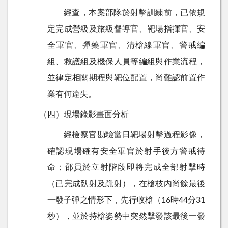
經查，本案部隊於射擊訓練前，已依規
定完成營級及旅級督導官、靶場指揮官、安
全軍官、彈藥軍官、清槍線軍官、警戒編
組、救護組及機保人員等編組與作業流程，
並律定相關期程與靶位配置，尚難認前置作
業有何違失。
（四）現場錄影畫面分析
經檢察官勘驗當日靶場射擊過程影像，
確認現場確有安全軍官於射手後方警戒待
命；邵員於立射階段即將完成全部射擊時
（已完成臥射及跪射），在槍枝內尚餘最後
一發子彈之情形下，先行收槍（
16
時
44
分
31
秒），並於持槍姿勢中突然擊發該最後一發