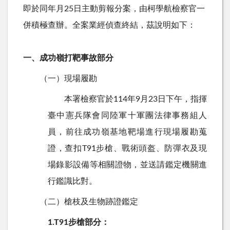
即於同年月
25
日主動剪報分案，由柯學航檢察官一
併積極查辦。全案業經偵查終結，茲說明如下：
一、成功嶺打靶事故部分
（一
）
現場履勘
本署檢察官於
114
年
9
月
23
日下午，指揮
臺中憲兵隊會同陸軍十軍團法律事務組人
員，前往成功嶺基地靶場進行現場履勘蒐
證，查扣
T91
步槍、戰術頭盔、防彈衣及現
場錄影設備等相關證物，並送請鑑定機關進
行鑑識比對。
（二）槍枝及生物跡證鑑定
1.T91步槍部分：