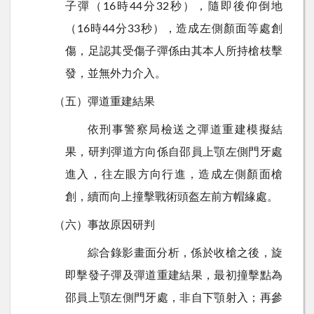
子彈（
16
時
44
分
32
秒），隨即後仰倒地
（
16
時
44
分
33
秒），造成左側顏面等處創
傷，足認其受傷子彈係由其本人所持槍枝擊
發，並無外力介入。
（五）彈道重建結果
依刑事警察局檢送之彈道重建模擬結
果，研判彈道方向係自邵員上顎左側門牙處
進入，往左眼方向行進，造成左側顏面槍
創，續而向上撞擊戰術頭盔左前方帽緣處。
（六）事故原因研判
綜合錄影畫面分析，係於收槍之後，旋
即擊發子彈及彈道重建結果，最初撞擊點為
邵員上顎左側門牙處，非自下顎射入；再參