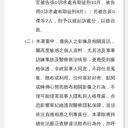
官被告張
○
玥求處有期徒刑
10
月、被告
周
○
諄求處有期徒刑
8
月）；另被告黃
○
傑等
2
人，則予以緩起訴處分，以啟自
新。
（二）本署重申，傷病人之影像及相關資訊，
屬高度敏感之個人資料，尤其涉及軍事
訓練事故及醫療救治情形，更應受到嚴
格保護，非經當事人同意，不得任意蒐
集、散布或利用。任何基於好奇、點閱
或轉傳心態而散布相關影像之行為，不
僅可能侵害當事人隱私與人格尊嚴，亦
恐影響軍紀維護與醫療隱私保障，並須
依法負擔相應之刑事責任。本署除將持
續依法嚴正查辦違法散布行為外，亦呼