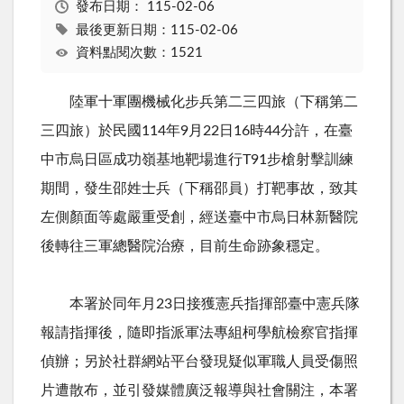
發布日期：
115-02-06
最後更新日期：115-02-06
資料點閱次數：1521
陸軍十軍團機械化步兵第二三四旅（下稱第二
三四旅）於民國
114
年
9
月
22
日
16
時
44
分許，在臺
中市烏日區成功嶺基地靶場進行
T91
步槍射擊訓練
期間，發生邵姓士兵（下稱邵員）打靶事故，致其
左側顏面等處嚴重受創，經送臺中市烏日林新醫院
後轉往三軍總醫院治療，目前生命跡象穩定。
本署於同年月
23
日接獲憲兵指揮部臺中憲兵隊
報請指揮後，隨即指派軍法專組柯學航檢察官指揮
偵辦；另於社群網站平台發現疑似軍職人員受傷照
片遭散布，並引發媒體廣泛報導與社會關注，本署