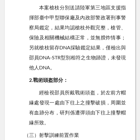
本案槍枝分別送請陸軍第三地區支援指
揮部臺中甲型聯保廠及內政部警政署刑事警
察局鑑定，結果均認槍枝外觀完整，槍管、
保險及相關機械結構正常，並無膛炸情事；
另就槍枝留存DNA採驗鑑定結果，僅檢出與
邵員DNA-STR型別相符之生物跡證，未發現
他人DNA。
2.戰術頭盔部分：
經檢視邵員所戴戰術頭盔，於左前方帽
緣處發現一處由下往上之撞擊破損，周圍並
有血跡分布，研判係遭彈頭由下往上撞擊帽
緣所致。
（三）射擊訓練前置作業