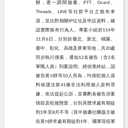
辦，逐一調閱臉書、
PTT
、
Dcard
、
Threads
、
LINE
等社群平台之散布來
源，並比對相關
IP
位址及申設資料，確
認實際散布行為人。專案小組於
114
年
11
月
6
日，分別於臺北、新北、桃園、
臺中、彰化、高雄及屏東等地，共
20
處
同步執行搜索，通知
12
名被告（含
2
名
軍職人員）到案說明。經偵查終結，認
被告黃
○
靜等
10
人所為，均係犯個人資
料保護法第
41
條非法利用個人資料罪
嫌，依法提起公訴，並審酌各被告涉案
情節及犯後態度，分別具體求處有期徒
刑
1
年至
8
月不等（其中臉書社團版主被
告黃
○
靜求處有期徒刑
1
年、國軍現役軍