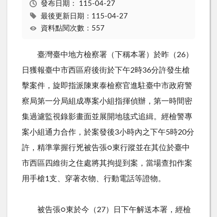
發布日期：
115-04-27
最後更新日期：115-04-27
資料點閱次數：557
臺灣臺中地方檢察署（下稱本署）於昨（
26
）
日獲報臺中市西區府後街於下午
2
時
36
分許發生槍
擊案件，旋即指派陳東泰檢察官進駐臺中市政府警
察局第一分局組成專案小組指揮偵辦，第一時間密
集過濾監視錄影畫面並展開地毯式追緝。經檢警專
案小組通力合作，於案發後
3
小時內之下午
5
時
20
分
許，精準掌握行兇被告張○東行蹤並在其位於臺中
市西區四維街之住處將其拘提到案，當場查扣作案
用手槍
1
支、穿著衣物、行動電話等證物。
被告張○東於今（
27
）日下午解送本署，經檢