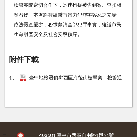
檢警團隊密切合作下，迅速拘提被告到案、查扣相
關證物。本署將持續秉持暴力犯罪零容忍之立場，
依法嚴查嚴辦，務求釐清全部犯罪事實，維護市民
生命財產安全及社會安寧秩序。
附件下載
臺中地檢署偵辦西區府後街槍擊案 檢警通力合作火速緝獲被告張○東並聲請羈押禁見.pdf
:::
403601 臺中市西區自由路1段91號