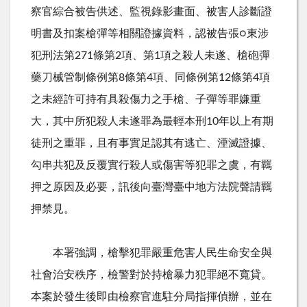
察官綜合被告供述、監視錄影畫面、被害人診斷證
明書及扣案槍彈等相關證據資料，認被告張○東涉
犯刑法第
271
條第
2
項、第
1
項之殺人未遂、槍砲彈
藥刀械管制條例第
8
條第
4
項、同條例第
12
條第
4
項
之未經許可持有具殺傷力之手槍、子彈等罪嫌重
大，其中所犯殺人未遂罪為最輕本刑
10
年以上有期
徒刑之重罪，且有事實足認其有逃亡、湮滅證據、
勾串共犯及反覆實行殺人或傷害等犯罪之虞，有羈
押之原因及必要，訊後向臺灣臺中地方法院聲請羈
押禁見。
本署強調，槍擊犯罪嚴重危害人民生命安全與
社會治安秩序，檢警對於持槍暴力犯罪絕不寬貸。
本案於發生後即由檢察官進駐分局指揮偵辦，並在