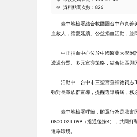
資料點閱次數：826
臺中地檢署結合救國團台中市真善美
血救人，讓愛延續」公益捐血活動，並
中正捐血中心位於中國醫藥大學附設醫
透過分眾、多元宣導策略，結合社區與
活動中，台中市三聖宮暨福德祠志工化
強對長輩族群宣導，提醒選舉將屆，務
臺中地檢署呼籲，賄選行為是戕害民主
0800-024-099
（撥通後按
4
），共同打
選舉環境。