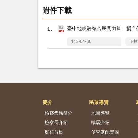
附件下載
臺中地檢署結合民間力量 捐血傳
115-04-30
下載
簡介
民眾導覽
檢察業務簡介
地圖導覽
檢察長介紹
樓層介紹
歷任首長
偵查庭配置圖