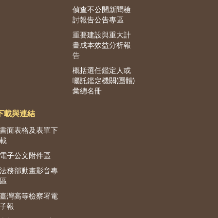
偵查不公開新聞檢
討報告公告專區
重要建設與重大計
畫成本效益分析報
告
概括選任鑑定人或
囑託鑑定機關(團體)
彙總名冊
下載與連結
書面表格及表單下
載
電子公文附件區
法務部動畫影音專
區
臺灣高等檢察署電
子報