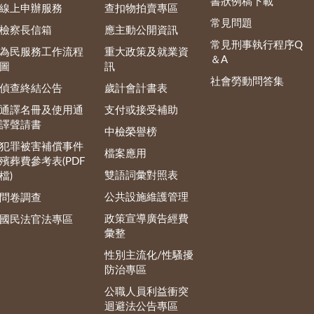
書狀例稿下載
線上申辦服務
查扣物拍賣專區
常見問題
檢察長信箱
應主動公開資訊
常見刑事執行程序Q
為民服務工作流程
重大政策及就業資
＆A
圖
訊
社會勞動問答集
偵查終結公告
歲計會計書表
通譯名冊及使用通
支付或接受補助
譯聲請書
中檢榮譽榜
犯罪被害補償事件
檔案應用
殯葬費參考表(PDF
雙語詞彙對照表
檔)
公共設施維護管理
問卷調查
政策宣導廣告經費
國民法官法專區
彙整
性別主流化/性騷擾
防治專區
公職人員利益衝突
迴避法公告專區