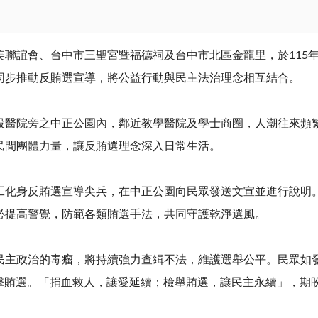
聯誼會、台中市三聖宮暨福德祠及台中市北區金龍里，於
115
同步推動反賄選宣導，將公益行動與民主法治理念相互結合。
院旁之中正公園內，鄰近教學醫院及學士商圈，人潮往來頻繁
民間團體力量，讓反賄選理念深入日常生活。
身反賄選宣導尖兵，在中正公園向民眾發送文宣並進行說明。
必提高警覺，防範各類賄選手法，共同守護乾淨選風。
政治的毒瘤，將持續強力查緝不法，維護選舉公平。民眾如發
擊賄選。「捐血救人，讓愛延續；檢舉賄選，讓民主永續」，期