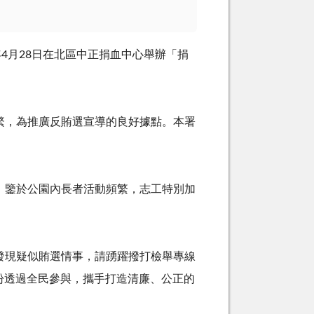
年
4
月
28
日在北區中正捐血中心舉辦「捐
，為推廣反賄選宣導的良好據點。本署
鑒於公園內長者活動頻繁，志工特別加
現疑似賄選情事，請踴躍撥打檢舉專線
盼透過全民參與，攜手打造清廉、公正的