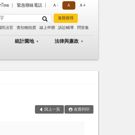
าไทย
緊急聯絡電話
Ａ-
Ａ
Ａ+
國民法官
查扣物拍賣
線上申辦
訴訟輔導
問答集
統計園地
法律與廉政
回上一頁
友善列印