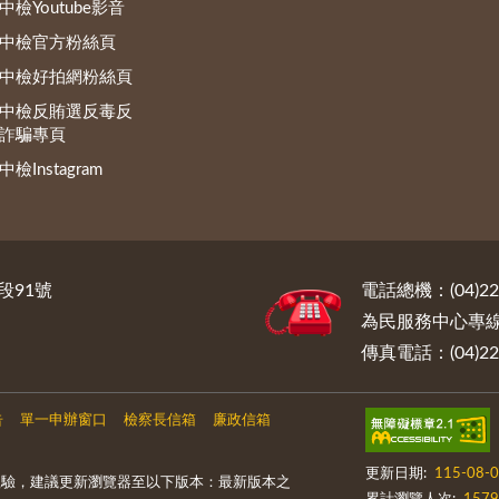
中檢Youtube影音
中檢官方粉絲頁
中檢好拍網粉絲頁
中檢反賄選反毒反
詐騙專頁
中檢Instagram
段91號
電話總機：(04)222
為民服務中心專線電話
傳真電話：(04)222
告
單一申辦窗口
檢察長信箱
廉政信箱
更新日期:
115-08-
體驗，建議更新瀏覽器至以下版本：最新版本之