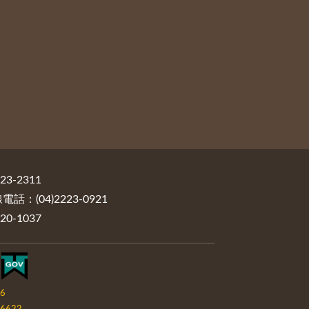
3-2311
：(04)2223-0921
0-1037
06