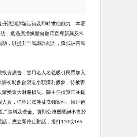
升識別詐騙話術及即時求助能力，本署
專訪，透過廣播媒體向聽眾宣導新興及常
協助，以提升全民識詐能力，降低被害風
投資廣告，冒用名人名義吸引民眾加入
集團初期多會製造小額獲利假象，待被害
人蒙受重大財產損失。陳主任檢察官並提
服人員，佯稱民眾涉及洗錢案件、帳戶遭
帳戶資料及現金。實則公務機關絕不會於
電話，應立即停止對話，撥打
110
或
165