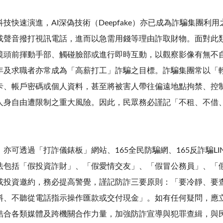
技快速演進，
AI
深偽技術（
Deepfake
）亦已成為詐騙集團利用
或聲音撥打視訊電話，進而以急需用錢等理由詐取財物。面對此
鏡頭前揮動手部、觸碰臉部或進行即時互動，以觀察影像有無不
年及求職者亦常成為「高薪打工」詐騙之目標。詐騙集團常以「
卡、帳戶密碼或個人資料，甚至將被害人帶往偏遠地點拘禁、控
人身自由遭限制之重大風險。因此，民眾務必謹記「不租、不借
亦可透過「打詐儀錶板」網站、
165
全民防騙網、
165
反詐騙
LI
法包括「假投資詐財」、「假愛情交友」、「假冒公務員」、「
或投資邀約，務必提高警覺，謹記防詐三要原則：「要冷靜、要
料、不聽從電話指示操作匯款或交付現金」。如有任何疑問，應
結合各類媒體及跨機關合作力量，加強防詐宣導與犯罪查緝，與