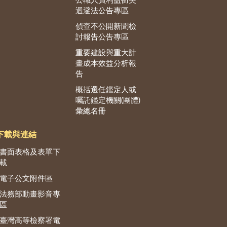
公職人員利益衝突
迴避法公告專區
偵查不公開新聞檢
討報告公告專區
重要建設與重大計
畫成本效益分析報
告
概括選任鑑定人或
囑託鑑定機關(團體)
彙總名冊
下載與連結
書面表格及表單下
載
電子公文附件區
法務部動畫影音專
區
臺灣高等檢察署電