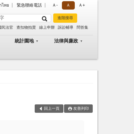
าไทย
緊急聯絡電話
Ａ-
Ａ
Ａ+
國民法官
查扣物拍賣
線上申辦
訴訟輔導
問答集
統計園地
法律與廉政
回上一頁
友善列印