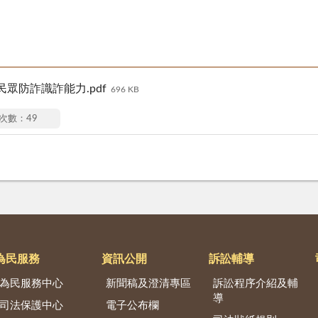
眾防詐識詐能力.pdf
696 KB
次數：49
為民服務
資訊公開
訴訟輔導
為民服務中心
新聞稿及澄清專區
訴訟程序介紹及輔
導
司法保護中心
電子公布欄