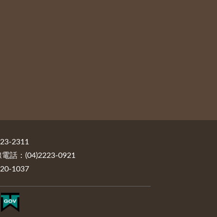
3-2311
：(04)2223-0921
0-1037