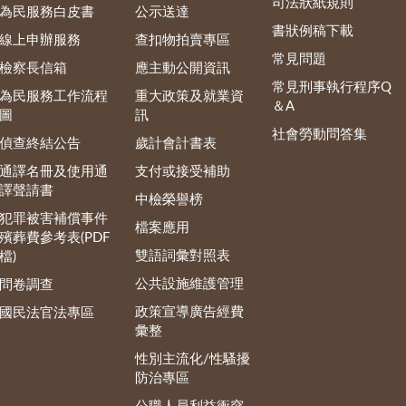
司法狀紙規則
為民服務白皮書
公示送達
書狀例稿下載
線上申辦服務
查扣物拍賣專區
常見問題
檢察長信箱
應主動公開資訊
常見刑事執行程序Q
為民服務工作流程
重大政策及就業資
＆A
圖
訊
社會勞動問答集
偵查終結公告
歲計會計書表
通譯名冊及使用通
支付或接受補助
譯聲請書
中檢榮譽榜
犯罪被害補償事件
檔案應用
殯葬費參考表(PDF
雙語詞彙對照表
檔)
公共設施維護管理
問卷調查
政策宣導廣告經費
國民法官法專區
彙整
性別主流化/性騷擾
防治專區