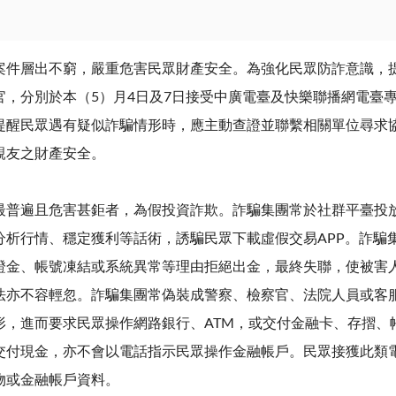
層出不窮，嚴重危害民眾財產安全。為強化民眾防詐意識，提
官，分別於本（
5
）月
4
日及
7
日接受中廣電臺及快樂聯播網電臺
提醒民眾遇有疑似詐騙情形時，應主動查證並聯繫相關單位尋求
親友之財產安全。
遍且危害甚鉅者，為假投資詐欺。詐騙集團常於社群平臺投放
分析行情、穩定獲利等話術，誘騙民眾下載虛假交易
APP
。詐騙
證金、帳號凍結或系統異常等理由拒絕出金，最終失聯，使被害
法亦不容輕忽。詐騙集團常偽裝成警察、檢察官、法院人員或客
形，進而要求民眾操作網路銀行、
ATM
，或交付金融卡、存摺、
交付現金，亦不會以電話指示民眾操作金融帳戶。民眾接獲此類
物或金融帳戶資料。