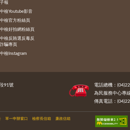
子報
中檢Youtube影音
中檢官方粉絲頁
中檢好拍網粉絲頁
中檢反賄選反毒反
詐騙專頁
中檢Instagram
段91號
電話總機：(04)222
為民服務中心專線電話
傳真電話：(04)222
告
單一申辦窗口
檢察長信箱
廉政信箱