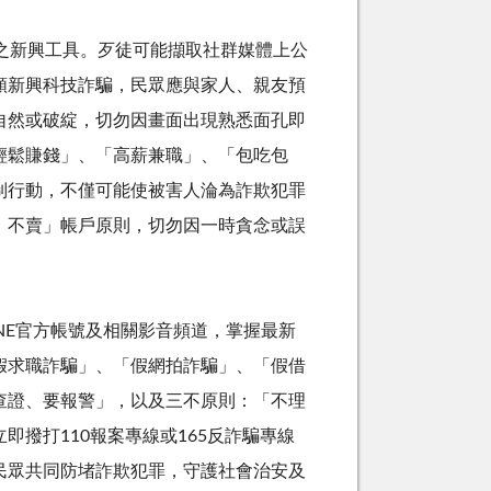
之新興工具。歹徒可能擷取社群媒體上公
類新興科技詐騙，民眾應與家人、親友預
自然或破綻，切勿因畫面出現熟悉面孔即
輕鬆賺錢」、「高薪兼職」、「包吃包
制行動，不僅可能使被害人淪為詐欺犯罪
、不賣」帳戶原則，切勿因一時貪念或誤
NE
官方帳號及相關影音頻道，掌握最新
假求職詐騙」、「假網拍詐騙」、「假借
查證、要報警」，以及三不原則：「不理
立即撥打
110
報案專線或
165
反詐騙專線
民眾共同防堵詐欺犯罪，守護社會治安及