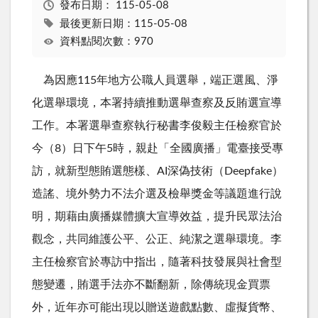
發布日期：
115-05-08
最後更新日期：115-05-08
資料點閱次數：970
為因應
115
年地方公職人員選舉，端正選風、淨
化選舉環境，本署持續推動選舉查察及反賄選宣導
工作。本署選舉查察執行秘書李俊毅主任檢察官於
今（
8
）日下午
5
時，親赴「全國廣播」電臺接受專
訪，就新型態賄選態樣、
AI
深偽技術（
Deepfake
）
造謠、境外勢力不法介選及檢舉獎金等議題進行說
明，期藉由廣播媒體擴大宣導效益，提升民眾法治
觀念，共同維護公平、公正、純潔之選舉環境。李
主任檢察官於專訪中指出，隨著科技發展與社會型
態變遷，賄選手法亦不斷翻新，除傳統現金買票
外，近年亦可能出現以贈送遊戲點數、虛擬貨幣、