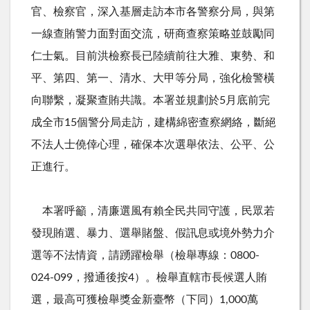
官、檢察官，深入基層走訪本市各警察分局，與第
一線查賄警力面對面交流，研商查察策略並鼓勵同
仁士氣。目前洪檢察長已陸續前往大雅、東勢、和
平、第四、第一、清水、大甲等分局，強化檢警橫
向聯繫，凝聚查賄共識。本署並規劃於
5
月底前完
成全市
15
個警分局走訪，建構綿密查察網絡，斷絕
不法人士僥倖心理，確保本次選舉依法、公平、公
正進行。
本署呼籲，清廉選風有賴全民共同守護，民眾若
發現賄選、暴力、選舉賭盤、假訊息或境外勢力介
選等不法情資，請踴躍檢舉（檢舉專線：
0800-
024-099
，撥通後按
4
）。檢舉直轄市長候選人賄
選，最高可獲檢舉獎金新臺幣（下同）
1,000
萬