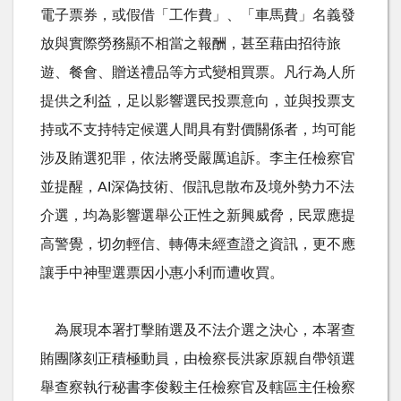
電子票券，或假借「工作費」、「車馬費」名義發
放與實際勞務顯不相當之報酬，甚至藉由招待旅
遊、餐會、贈送禮品等方式變相買票。凡行為人所
提供之利益，足以影響選民投票意向，並與投票支
持或不支持特定候選人間具有對價關係者，均可能
涉及賄選犯罪，依法將受嚴厲追訴。李主任檢察官
並提醒，
AI
深偽技術、假訊息散布及境外勢力不法
介選，均為影響選舉公正性之新興威脅，民眾應提
高警覺，切勿輕信、轉傳未經查證之資訊，更不應
讓手中神聖選票因小惠小利而遭收買。
為展現本署打擊賄選及不法介選之決心，本署查
賄團隊刻正積極動員，由檢察長洪家原親自帶領選
舉查察執行秘書李俊毅主任檢察官及轄區主任檢察