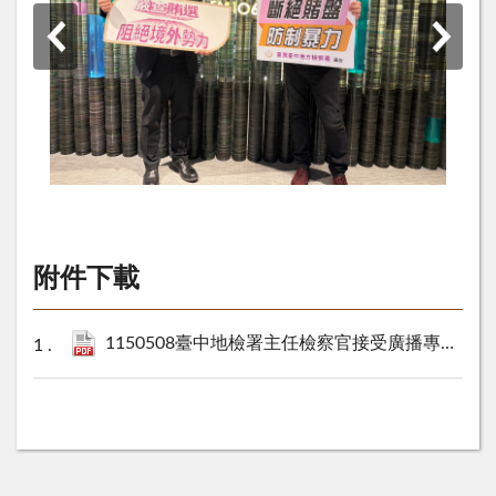
附件下載
1150508臺中地檢署主任檢察官接受廣播專訪-解析新型態賄選態樣 宣示查賄決心.pdf