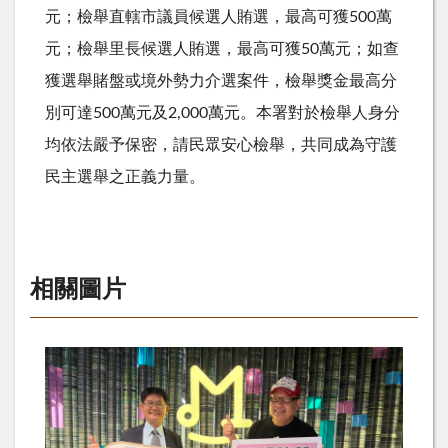
元；檢舉直轄市議員候選人賄選，最高可獲
500
萬
元；檢舉里長候選人賄選，最高可獲
50
萬元；如查
獲選舉賭盤或境外勢力介選案件，檢舉獎金最高分
別可達
500
萬元及
2,000
萬元。本署對於檢舉人身分
均依法嚴予保密，請民眾安心檢舉，共同成為守護
民主選舉之正義力量。
相關圖片