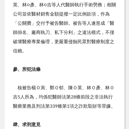
英、林
○
彥、林
○
吉等人代醫師執行手術勞務；相關
公司並依醫材銷售金額提撥一定比例款項，作為
「公關費」交付予被告醫師。被告等人遂形成「醫
師掛名、廠商執刀、私下分利」之違法模式，不僅
破壞醫療專業倫理，更嚴重侵蝕民眾對醫療制度之
信賴。
參、所犯法條
核被告楊Ｏ寅、鄭Ｏ郁、陳Ｏ英、林Ｏ彥、林Ｏ
吉
5
人所為，均係犯醫師法第
28
條前段之非法執行
醫療業務及刑法第
339
條第
1
項之詐欺取財等罪嫌。
肆、求刑意見