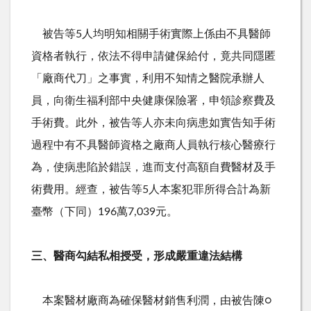
被告等
5
人均明知相關手術實際上係由不具醫師
資格者執行，依法不得申請健保給付，竟共同隱匿
「廠商代刀」之事實，利用不知情之醫院承辦人
員，向衛生福利部中央健康保險署，申領診察費及
手術費。此外，被告等人亦未向病患如實告知手術
過程中有不具醫師資格之廠商人員執行核心醫療行
為，使病患陷於錯誤，進而支付高額自費醫材及手
術費用。經查，被告等
5
人本案犯罪所得合計為新
臺幣（下同）
196
萬
7,039
元。
三、醫商勾結私相授受，形成嚴重違法結構
本案醫材廠商為確保醫材銷售利潤，由被告陳
○