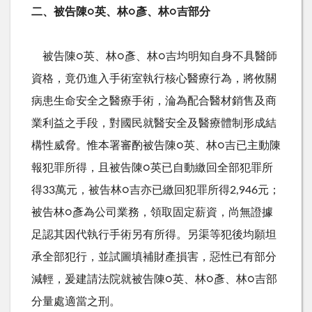
二、被告陳
○
英、林
○
彥、林
○
吉部分
被告陳
○
英、林
○
彥、林
○
吉均明知自身不具醫師
資格，竟仍進入手術室執行核心醫療行為，將攸關
病患生命安全之醫療手術，淪為配合醫材銷售及商
業利益之手段，對國民就醫安全及醫療體制形成結
構性威脅。惟本署審酌被告陳
○
英、林
○
吉已主動陳
報犯罪所得，且被告陳
○
英已自動繳回全部犯罪所
得
33
萬元，被告林
○
吉亦已繳回犯罪所得
2,946
元；
被告林
○
彥為公司業務，領取固定薪資，尚無證據
足認其因代執行手術另有所得。另渠等犯後均願坦
承全部犯行，並試圖填補財產損害，惡性已有部分
減輕，爰建請法院就被告陳
○
英、林
○
彥、林
○
吉部
分量處適當之刑。