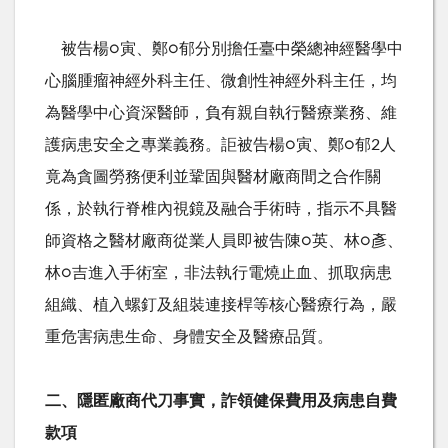
被告楊
○
寅、鄭
○
郁分別擔任臺中榮總神經醫學中
心腦腫瘤神經外科主任、微創性神經外科主任，均
為醫學中心資深醫師，負有親自執行醫療業務、維
護病患安全之專業義務。詎被告楊
○
寅、鄭
○
郁
2
人
竟為貪圖勞務便利並鞏固與醫材廠商間之合作關
係，於執行脊椎內視鏡及融合手術時，指示不具醫
師資格之醫材廠商從業人員即被告陳
○
英、林
○
彥、
林
○
吉進入手術室，非法執行電燒止血、抓取病患
組織、植入螺釘及組裝連接桿等核心醫療行為，嚴
重危害病患生命、身體安全及醫療品質。
二、隱匿廠商代刀事實，詐領健保費用及病患自費
款項