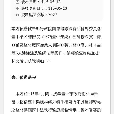
發布日期：
115-05-13
最後更新日期：115-05-13
資料點閱次數：7027
本署偵辦被告即行政院國軍退除役官兵輔導委員會
臺中榮民總醫院（下稱臺中榮總）醫師楊Ｏ寅、鄭
Ｏ郁及醫材廠商從業人員陳Ｏ英、林Ｏ彥、林Ｏ吉
等
5
人涉嫌違反醫師法等案件，業經偵查終結並提
起公訴，茲說明如下：
壹、偵辦過程
本署於
115
年
1
月間，接獲臺中市政府衛生局告
發，指稱臺中榮總神經外科手術疑有不具醫師資格
之醫材供應商非法執行醫療業務情事。經本署審酌