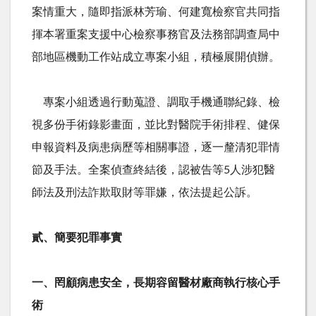
案情重大，隨即指派林芳瑜、何建寬檢察官共同指
揮本署重案支援中心檢察事務官及法務部調查局中
部地區機動工作站成立專案小組，積極展開偵辦。
專案小組透過行動蒐證、調取手機通聯紀錄、檢
視多份手術錄影畫面，並比對醫院手術排程、健保
申報資料及病患病歷等相關事證，逐一釐清犯罪情
節及手法。全案偵查終結後，認被告等
5
人涉犯醫
師法及刑法詐欺取財等罪嫌，依法提起公訴。
貳、簡要犯罪事實
一、罔顧病患安全，長期容留醫材廠商執行核心手
術