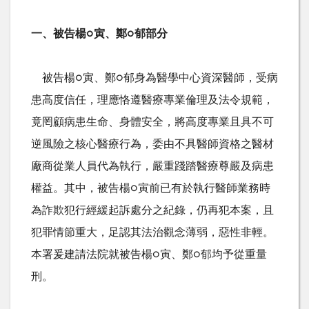
一、被告楊
○
寅、鄭
○
郁部分
被告楊
○
寅、鄭
○
郁身為醫學中心資深醫師，受病
患高度信任，理應恪遵醫療專業倫理及法令規範，
竟罔顧病患生命、身體安全，將高度專業且具不可
逆風險之核心醫療行為，委由不具醫師資格之醫材
廠商從業人員代為執行，嚴重踐踏醫療尊嚴及病患
權益。其中，被告楊
○
寅前已有於執行醫師業務時
為詐欺犯行經緩起訴處分之紀錄，仍再犯本案，且
犯罪情節重大，足認其法治觀念薄弱，惡性非輕。
本署爰建請法院就被告楊
○
寅、鄭
○
郁均予從重量
刑。