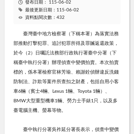
發布日期：
115-06-02
最後更新日期：115-06-02
資料點閱次數：432
臺灣臺中地方檢察署（下稱本署）為落實法務
部推動打擊犯罪、追討犯罪所得及罪贓返還政策，
於今（
2
）日囑託法務部行政執行署臺中分署（下
稱臺中執行分署）辦理偵查中變價拍賣。本次拍賣
標的，係本署檢察官林芳瑜、賴謝銓偵辦違反洗錢
防制法、詐欺等案件所查扣之財產，包括自用小客
車
6
輛（賓士
4
輛、
Lexus 1
輛、
Toyota 1
輛）、
BMW
大型重型機車
1
輛、勞力士手錶
1
只，以及多
臺電腦主機、螢幕等物。
臺中執行分署吳祚延分署長表示，偵查中變價