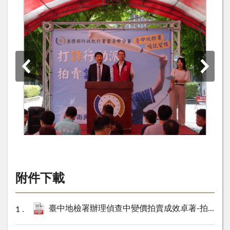
附件下載
臺中地檢署辦理偵查中變價拍賣成效卓著-拍定金額逾1,123萬元 落實打擊犯罪與罪贓返還政策.pdf