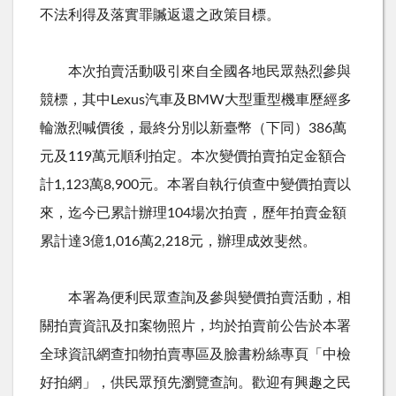
不法利得及落實罪贓返還之政策目標。
本次拍賣活動吸引來自全國各地民眾熱烈參與
競標，其中
Lexus
汽車及
BMW
大型重型機車歷經多
輪激烈喊價後，最終分別以新臺幣（下同）
386
萬
元及
119
萬元順利拍定。本次變價拍賣拍定金額合
計
1,123
萬
8,900
元。本署自執行偵查中變價拍賣以
來，迄今已累計辦理
104
場次拍賣，歷年拍賣金額
累計達
3
億
1,016
萬
2,218
元，辦理成效斐然。
本署為便利民眾查詢及參與變價拍賣活動，相
關拍賣資訊及扣案物照片，均於拍賣前公告於本署
全球資訊網查扣物拍賣專區及臉書粉絲專頁「中檢
好拍網」，供民眾預先瀏覽查詢。歡迎有興趣之民