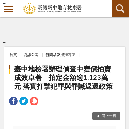
:::
:::
首頁
資訊公開
新聞稿及澄清專區
臺中地檢署辦理偵查中變價拍賣
成效卓著 拍定金額逾1,123萬
元 落實打擊犯罪與罪贓返還政策
回上一頁