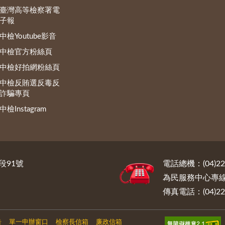
臺灣高等檢察署電
子報
中檢Youtube影音
中檢官方粉絲頁
中檢好拍網粉絲頁
中檢反賄選反毒反
詐騙專頁
中檢Instagram
段91號
電話總機：(04)222
為民服務中心專線電話
傳真電話：(04)222
告
單一申辦窗口
檢察長信箱
廉政信箱