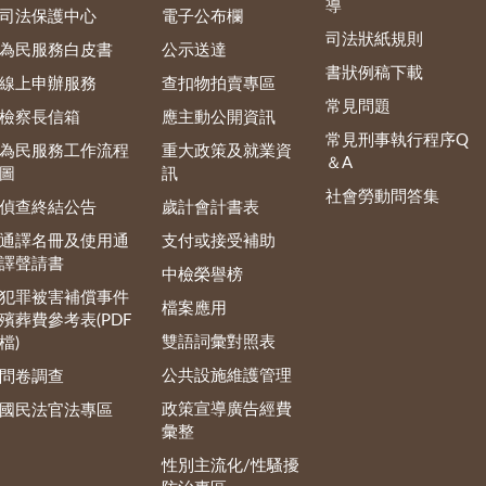
導
司法保護中心
電子公布欄
司法狀紙規則
為民服務白皮書
公示送達
書狀例稿下載
線上申辦服務
查扣物拍賣專區
常見問題
檢察長信箱
應主動公開資訊
常見刑事執行程序Q
為民服務工作流程
重大政策及就業資
＆A
圖
訊
社會勞動問答集
偵查終結公告
歲計會計書表
通譯名冊及使用通
支付或接受補助
譯聲請書
中檢榮譽榜
犯罪被害補償事件
檔案應用
殯葬費參考表(PDF
雙語詞彙對照表
檔)
公共設施維護管理
問卷調查
政策宣導廣告經費
國民法官法專區
彙整
性別主流化/性騷擾