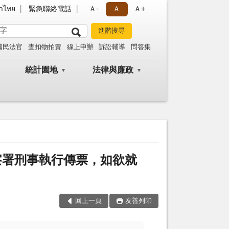
าไทย
緊急聯絡電話
Ａ-
Ａ
Ａ+
國民法官
查扣物拍賣
線上申辦
訴訟輔導
問答集
統計園地
法律與廉政
察署刑事執行傳票，如欲就
回上一頁
友善列印