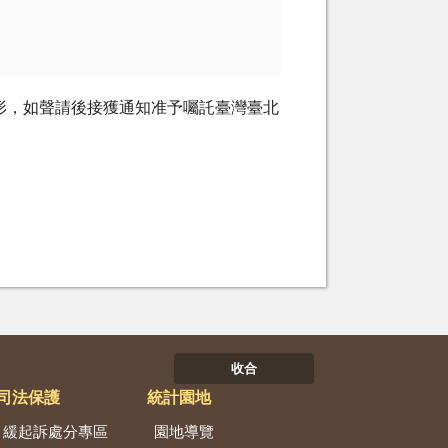
形，如聲請後接獲通知准予囑託臺灣臺北
收合
司法保護
統計園地
緩起訴處分專區
園地導覽