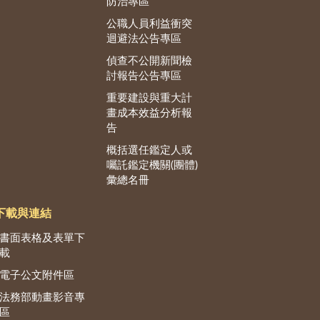
防治專區
公職人員利益衝突
迴避法公告專區
偵查不公開新聞檢
討報告公告專區
重要建設與重大計
畫成本效益分析報
告
概括選任鑑定人或
囑託鑑定機關(團體)
彙總名冊
下載與連結
書面表格及表單下
載
電子公文附件區
法務部動畫影音專
區