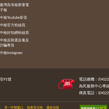
臺灣高等檢察署電
子報
中檢Youtube影音
中檢官方粉絲頁
中檢好拍網粉絲頁
中檢反賄選反毒反
詐騙專頁
中檢Instagram
段91號
電話總機：(04)222
為民服務中心專線電話
傳真電話：(04)222
告
單一申辦窗口
檢察長信箱
廉政信箱