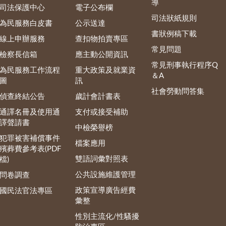
導
司法保護中心
電子公布欄
司法狀紙規則
為民服務白皮書
公示送達
書狀例稿下載
線上申辦服務
查扣物拍賣專區
常見問題
檢察長信箱
應主動公開資訊
常見刑事執行程序Q
為民服務工作流程
重大政策及就業資
＆A
圖
訊
社會勞動問答集
偵查終結公告
歲計會計書表
通譯名冊及使用通
支付或接受補助
譯聲請書
中檢榮譽榜
犯罪被害補償事件
檔案應用
殯葬費參考表(PDF
雙語詞彙對照表
檔)
公共設施維護管理
問卷調查
政策宣導廣告經費
國民法官法專區
彙整
性別主流化/性騷擾