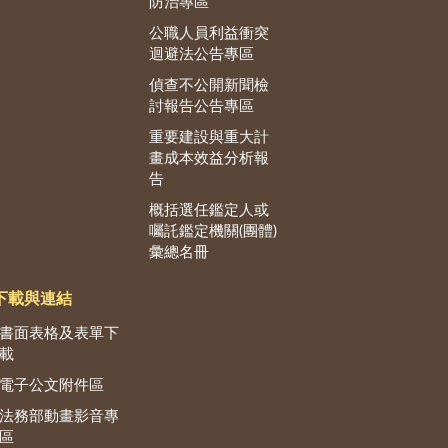
防治專區
公職人員利益衝突
迴避法公告專區
偵查不公開新聞檢
討報告公告專區
重要建設與重大計
畫成本效益分析報
告
概括選任鑑定人或
囑託鑑定機關(團體)
彙總名冊
下載與連結
書面表格及表單下
載
電子公文附件區
法務部動畫影音專
區