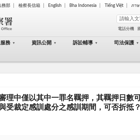
法務部
檢察長信箱
English
Bha Indonesia
Tiếng Việt
ภาษ
電話分機
民服務
資訊公開
訴訟輔導
司法保護
審理中僅以其中一罪名羈押，其羈押日數
與受裁定感訓處分之感訓期間，可否折抵