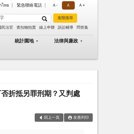
าไทย
緊急聯絡電話
Ａ-
Ａ
Ａ+
國民法官
查扣物拍賣
線上申辦
訴訟輔導
問答集
統計園地
法律與廉政
可否折抵另罪刑期？又判處
？
回上一頁
友善列印