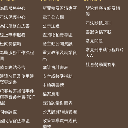
為民服務中心
新聞稿及澄清專區
訴訟程序介紹及輔
導
司法保護中心
電子公布欄
司法狀紙規則
為民服務白皮書
公示送達
書狀例稿下載
線上申辦服務
查扣物拍賣專區
常見問題
檢察長信箱
應主動公開資訊
常見刑事執行程序Q
為民服務工作流程
重大政策及就業資
＆A
圖
訊
社會勞動問答集
偵查終結公告
歲計會計書表
通譯名冊及使用通
支付或接受補助
譯聲請書
中檢榮譽榜
犯罪被害補償事件
檔案應用
殯葬費參考表(PDF
雙語詞彙對照表
檔)
公共設施維護管理
問卷調查
政策宣導廣告經費
國民法官法專區
彙整