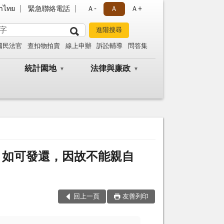
าไทย
緊急聯絡電話
Ａ-
Ａ
Ａ+
國民法官
查扣物拍賣
線上申辦
訴訟輔導
問答集
統計園地
法律與廉政
？如可發還，因故不能親自
回上一頁
友善列印