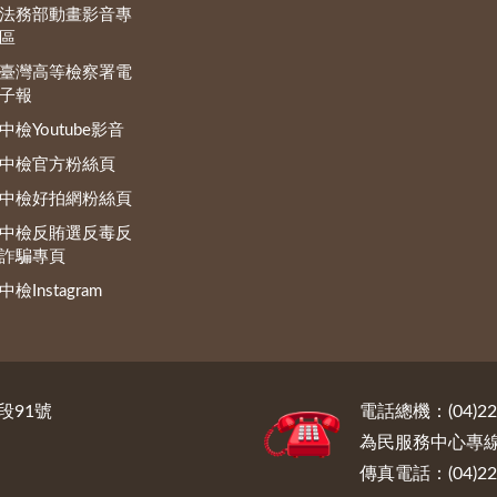
法務部動畫影音專
區
臺灣高等檢察署電
子報
中檢Youtube影音
中檢官方粉絲頁
中檢好拍網粉絲頁
中檢反賄選反毒反
詐騙專頁
中檢Instagram
段91號
電話總機：(04)222
為民服務中心專線電話
傳真電話：(04)222