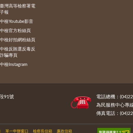
臺灣高等檢察署電
子報
中檢Youtube影音
中檢官方粉絲頁
中檢好拍網粉絲頁
中檢反賄選反毒反
詐騙專頁
中檢Instagram
段91號
電話總機：(04)222
為民服務中心專線電話
傳真電話：(04)222
告
單一申辦窗口
檢察長信箱
廉政信箱