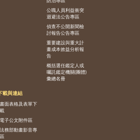
防治專區
公職人員利益衝突
迴避法公告專區
偵查不公開新聞檢
討報告公告專區
重要建設與重大計
畫成本效益分析報
告
概括選任鑑定人或
囑託鑑定機關(團體)
彙總名冊
下載與連結
書面表格及表單下
載
電子公文附件區
法務部動畫影音專
區