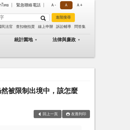
าไทย
緊急聯絡電話
Ａ-
Ａ
Ａ+
國民法官
查扣物拍賣
線上申辦
訴訟輔導
問答集
統計園地
法律與廉政
仍然被限制出境中，該怎麼
回上一頁
友善列印