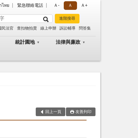
าไทย
緊急聯絡電話
Ａ-
Ａ
Ａ+
國民法官
查扣物拍賣
線上申辦
訴訟輔導
問答集
統計園地
法律與廉政
回上一頁
友善列印