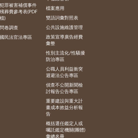
犯罪被害補償事件
檔案應用
殯葬費參考表(PDF
雙語詞彙對照表
檔)
公共設施維護管理
問卷調查
政策宣導廣告經費
國民法官法專區
彙整
性別主流化/性騷擾
防治專區
公職人員利益衝突
迴避法公告專區
偵查不公開新聞檢
討報告公告專區
重要建設與重大計
畫成本效益分析報
告
概括選任鑑定人或
囑託鑑定機關(團體)
彙總名冊