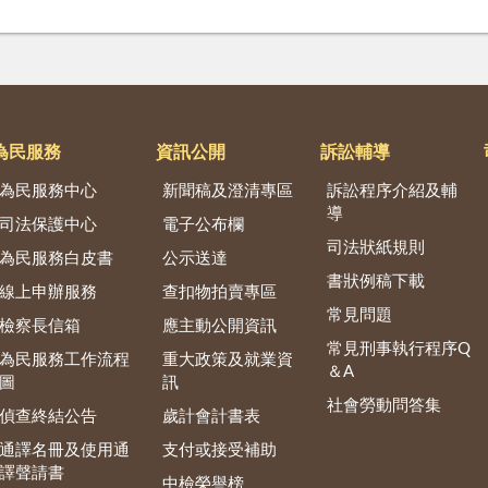
為民服務
資訊公開
訴訟輔導
為民服務中心
新聞稿及澄清專區
訴訟程序介紹及輔
導
司法保護中心
電子公布欄
司法狀紙規則
為民服務白皮書
公示送達
書狀例稿下載
線上申辦服務
查扣物拍賣專區
常見問題
檢察長信箱
應主動公開資訊
常見刑事執行程序Q
為民服務工作流程
重大政策及就業資
＆A
圖
訊
社會勞動問答集
偵查終結公告
歲計會計書表
通譯名冊及使用通
支付或接受補助
譯聲請書
中檢榮譽榜