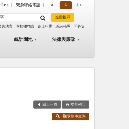
าไทย
緊急聯絡電話
Ａ-
Ａ
Ａ+
國民法官
查扣物拍賣
線上申辦
訴訟輔導
問答集
統計園地
法律與廉政
回上一頁
友善列印
顯示條件查詢