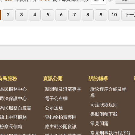
2
3
4
5
6
7
8
9
10
下一
為民服務
資訊公開
訴訟輔導
為民服務中心
新聞稿及澄清專區
訴訟程序介紹及輔
導
司法保護中心
電子公布欄
司法狀紙規則
為民服務白皮書
公示送達
書狀例稿下載
線上申辦服務
查扣物拍賣專區
常見問題
檢察長信箱
應主動公開資訊
常見刑事執行程序Q