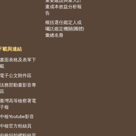
重要建設與重大計
畫成本效益分析報
告
概括選任鑑定人或
囑託鑑定機關(團體)
彙總名冊
下載與連結
書面表格及表單下
載
電子公文附件區
法務部動畫影音專
區
臺灣高等檢察署電
子報
中檢Youtube影音
中檢官方粉絲頁
中檢好拍網粉絲頁