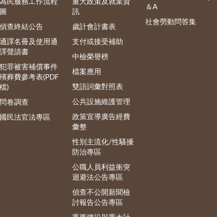
為民服務工作流程
重大政策及就業資
＆A
圖
訊
社會勞動問答集
偵查終結公告
歲計會計書表
通譯名冊及使用通
支付或接受補助
譯聲請書
中檢榮譽榜
犯罪被害補償事件
檔案應用
殯葬費參考表(PDF
雙語詞彙對照表
檔)
公共設施維護管理
問卷調查
政策宣導廣告經費
國民法官法專區
彙整
性別主流化/性騷擾
防治專區
公職人員利益衝突
迴避法公告專區
偵查不公開新聞檢
討報告公告專區