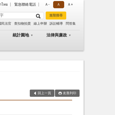
าไทย
緊急聯絡電話
Ａ-
Ａ
Ａ+
國民法官
查扣物拍賣
線上申辦
訴訟輔導
問答集
統計園地
法律與廉政
回上一頁
友善列印