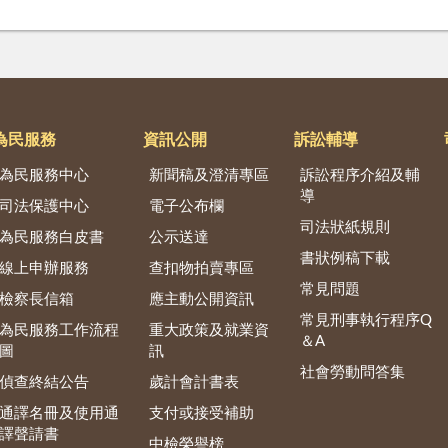
為民服務
資訊公開
訴訟輔導
為民服務中心
新聞稿及澄清專區
訴訟程序介紹及輔
導
司法保護中心
電子公布欄
司法狀紙規則
為民服務白皮書
公示送達
書狀例稿下載
線上申辦服務
查扣物拍賣專區
常見問題
檢察長信箱
應主動公開資訊
常見刑事執行程序Q
為民服務工作流程
重大政策及就業資
＆A
圖
訊
社會勞動問答集
偵查終結公告
歲計會計書表
通譯名冊及使用通
支付或接受補助
譯聲請書
中檢榮譽榜