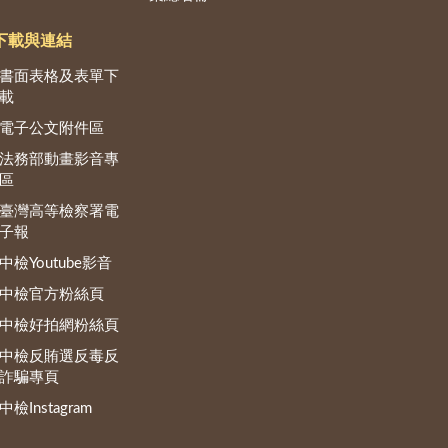
下載與連結
書面表格及表單下
載
電子公文附件區
法務部動畫影音專
區
臺灣高等檢察署電
子報
中檢Youtube影音
中檢官方粉絲頁
中檢好拍網粉絲頁
中檢反賄選反毒反
詐騙專頁
中檢Instagram