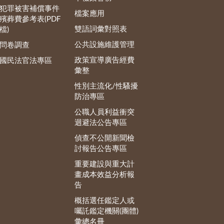
犯罪被害補償事件
檔案應用
殯葬費參考表(PDF
雙語詞彙對照表
檔)
公共設施維護管理
問卷調查
政策宣導廣告經費
國民法官法專區
彙整
性別主流化/性騷擾
防治專區
公職人員利益衝突
迴避法公告專區
偵查不公開新聞檢
討報告公告專區
重要建設與重大計
畫成本效益分析報
告
概括選任鑑定人或
囑託鑑定機關(團體)
彙總名冊