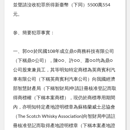
並聲請沒收犯罪所得新臺幣（下同）5500萬554
元。
參、簡要犯罪事實：
一、郭○○於民國
108
年成立鼎○商務科技有限公司
（下稱鼎○公司），陳○○、許○○、蕭○○均為鼎○
公司股東兼員工，其等明知特定商標為英商賓利汽
車有限公司（下稱英商賓利汽車公司）向我國經濟
部智慧財產局（下稱智財局
)
申請註冊核准登記而取
得商標權（下稱本案商標），現仍於商標專用期間
內，亦明知特定產地證明標章為蘇格蘭威士忌協會
（
The Scotch Whisky Association)
向智財局申請註
冊核准登記而取得產地證明標章（下稱本案產地證