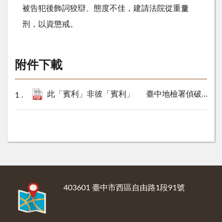
被告犯後飾詞狡辯、態度不佳，建請法院從重量
刑，以資懲戒。
附件下載
此「賓利」非彼「賓利」 臺中地檢署偵破酒商違反商標法等案件 起訴4人.pdf
:::
403601 臺中市西區自由路1段91號