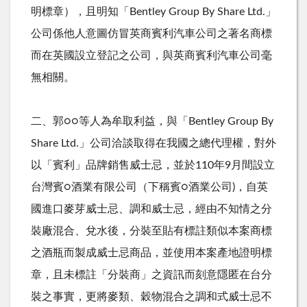
明標章），且明知「
Bentley Group By Share Ltd.
」
公司係他人意圖仿冒英商賓利汽車公司之著名商標
而在英國設立登記之公司，與英商賓利汽車公司毫
無相關。
二、郭○○等人為牟取利益，與「
Bentley Group By
Share Ltd.
」公司洽談取得在我國之總代理權，對外
以「賓利」品牌銷售威士忌，並於
110
年
9
月間設立
台灣賓○酒業有限公司（下稱賓○酒業公司
)
，自英
國進口麥芽威士忌、調和威士忌，經由不知情之分
裝廠混合、兌水後，分裝至貼有標註類似本案商標
之酒瓶而製成威士忌商品，並使用本案產地證明標
章，且未標註「分裝商」之資訊而刻意隱匿在台分
裝之事實，更將麥類、穀物混合之調和式威士忌不