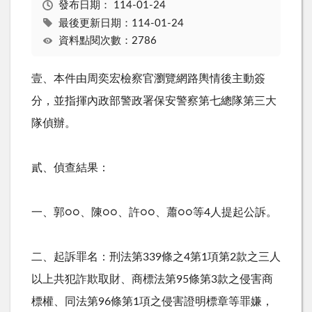
發布日期：
114-01-24
最後更新日期：114-01-24
資料點閱次數：2786
壹、本件由周奕宏檢察官瀏覽網路輿情後主動簽
分，並指揮內政部警政署保安警察第七總隊第三大
隊偵辦。
貳、偵查結果：
一、郭○○、陳○○、許○○、蕭○○等4人提起公訴。
二、起訴罪名：刑法第339條之4第1項第2款之三人
以上共犯詐欺取財、商標法第95條第3款之侵害商
標權、同法第96條第1項之侵害證明標章等罪嫌，