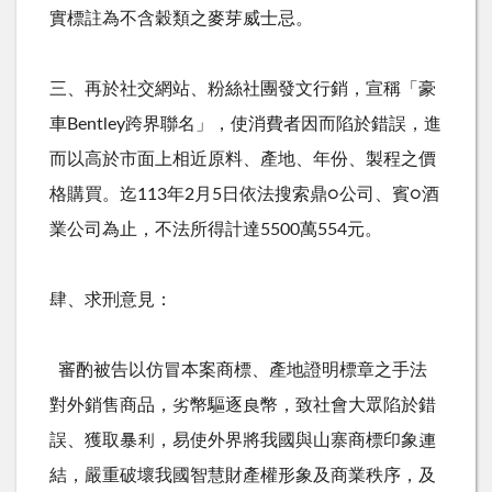
實標註為不含穀類之麥芽威士忌。
三、再於社交網站、粉絲社團發文行銷，宣稱「豪
車
Bentley
跨界聯名」，使消費者因而陷於錯誤，進
而以高於市面上相近原料、產地、年份、製程之價
格購買。迄
113
年
2
月
5
日依法搜索鼎○公司、賓○酒
業公司為止，不法所得計達
5500
萬
554
元。
肆、求刑意見：
審酌被告以仿冒本案商標、產地證明標章之手法
對外銷售商品，劣幣驅逐良幣，致社會大眾陷於錯
誤、獲取暴利，易使外界將我國與山寨商標印象連
結，嚴重破壞我國智慧財產權形象及商業秩序，及