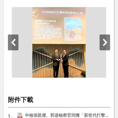
附件下載
中檢張凱傑、郭逵檢察官同獲「新世代打擊詐欺犯罪有功人員」殊榮.pdf