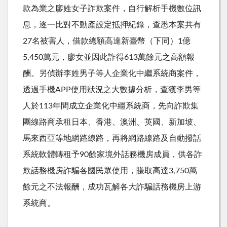
款為業之廖姓女子詐欺案件，自行解析手機數位訊
息，逐一比對不動產設定抵押紀錄，查悉本案共有
27
名被害人，借款總額高達新臺幣（下同）
1
億
5,450
萬元，廖女並因此詐得
613
萬餘元之高額報
酬。另偵辦李姓男子等人企業化中繼系統商案件，
透過手機
APP
使用狀況之大數據分析，查獲李男等
人於
113
年間成立企業化中繼系統商，先向詐欺集
團線路商承租日本、香港、澳洲、英國、新加坡、
馬來西亞等地網路線路，再將網路線路及自動撥話
系統軟體轉租予
90
餘家境外話務機房成員，供各詐
欺話務機房詐騙各國民眾使用，賺取高達
3,750
萬
餘元之不法報酬，成功瓦解各大詐騙話務機房上游
系統商。