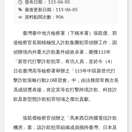
發布日期：
115-06-05
最後更新日期：115-06-05
資料點閱次數：906
臺灣臺中地方檢察署（下稱本署）張凱傑、郭
逵檢察官長期積極投入詐欺集團犯罪偵辦工作，因
偵辦境內外重大詐欺案件績效卓著，榮獲
115
年
「新世代打擊詐欺犯罪」有功人員，並於今（
4
）
日在臺灣高等檢察署舉辦之「
115
年中區新世代打
擊詐欺策略行動
2.0
研習會」中，由法務部常務次長
馮成頒獎表揚，肯定其等在打擊跨境詐欺、科技詐
欺及新型態詐欺犯罪領域之傑出貢獻。
張凱傑檢察官偵辦之「馬來西亞跨國電信詐欺
機房」案，該詐欺犯罪組織成員橫跨臺灣、日本及