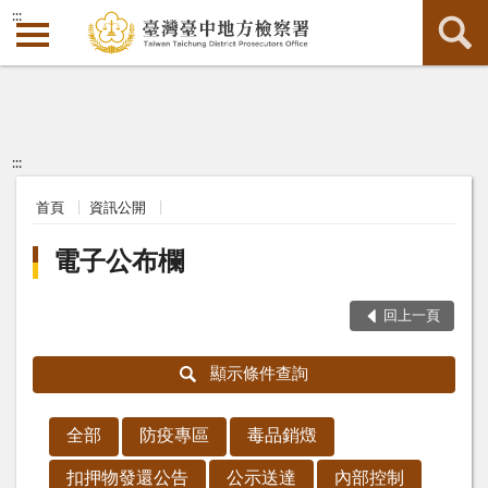
:::
:::
首頁
資訊公開
電子公布欄
回上一頁
顯示條件查詢
全部
防疫專區
毒品銷燬
扣押物發還公告
公示送達
內部控制