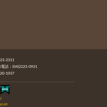
3-2311
：(04)2223-0921
0-1037
07
6549