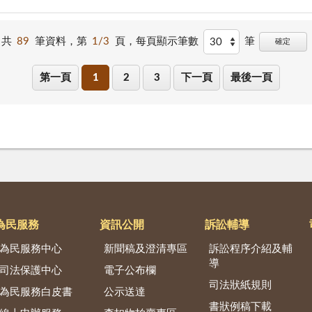
共
89
筆資料，第
1/3
頁，
每頁顯示筆數
筆
確定
第一頁
1
2
3
下一頁
最後一頁
為民服務
資訊公開
訴訟輔導
為民服務中心
新聞稿及澄清專區
訴訟程序介紹及輔
導
司法保護中心
電子公布欄
司法狀紙規則
為民服務白皮書
公示送達
書狀例稿下載