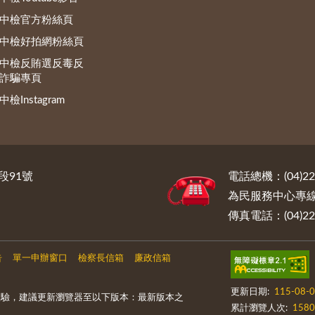
中檢官方粉絲頁
中檢好拍網粉絲頁
中檢反賄選反毒反
詐騙專頁
中檢Instagram
段91號
電話總機：(04)222
為民服務中心專線電話
傳真電話：(04)222
告
單一申辦窗口
檢察長信箱
廉政信箱
更新日期:
115-08-
體驗，建議更新瀏覽器至以下版本：最新版本之
累計瀏覽人次:
1580