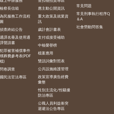
線上申辦服務
查扣物拍賣專區
常見問題
檢察長信箱
應主動公開資訊
常見刑事執行程序Q
為民服務工作流程
重大政策及就業資
＆A
圖
訊
社會勞動問答集
偵查終結公告
歲計會計書表
通譯名冊及使用通
支付或接受補助
譯聲請書
中檢榮譽榜
犯罪被害補償事件
檔案應用
殯葬費參考表(PDF
雙語詞彙對照表
檔)
公共設施維護管理
問卷調查
政策宣導廣告經費
國民法官法專區
彙整
性別主流化/性騷擾
防治專區
公職人員利益衝突
迴避法公告專區