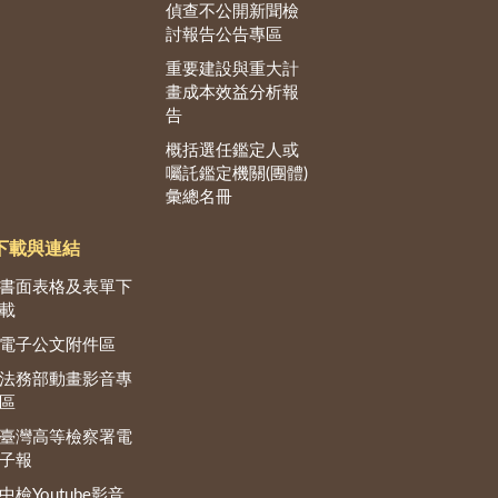
偵查不公開新聞檢
討報告公告專區
重要建設與重大計
畫成本效益分析報
告
概括選任鑑定人或
囑託鑑定機關(團體)
彙總名冊
下載與連結
書面表格及表單下
載
電子公文附件區
法務部動畫影音專
區
臺灣高等檢察署電
子報
中檢Youtube影音