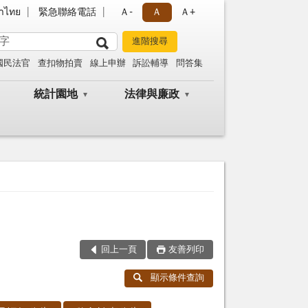
าไทย
緊急聯絡電話
Ａ-
Ａ
Ａ+
國民法官
查扣物拍賣
線上申辦
訴訟輔導
問答集
統計園地
法律與廉政
回上一頁
友善列印
顯示條件查詢