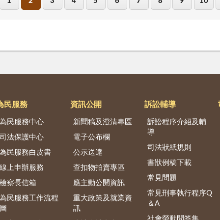
1
2
3
4
5
6
7
8
9
10
為民服務
資訊公開
訴訟輔導
為民服務中心
新聞稿及澄清專區
訴訟程序介紹及輔
導
司法保護中心
電子公布欄
司法狀紙規則
為民服務白皮書
公示送達
書狀例稿下載
線上申辦服務
查扣物拍賣專區
常見問題
檢察長信箱
應主動公開資訊
常見刑事執行程序Q
為民服務工作流程
重大政策及就業資
＆A
圖
訊
社會勞動問答集