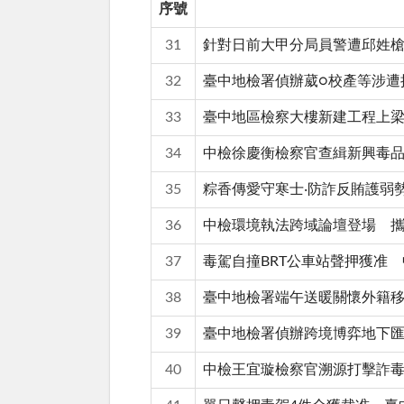
序號
31
針對日前大甲分局員警遭邱姓槍
32
臺中地檢署偵辦葳○校產等涉遭
33
臺中地區檢察大樓新建工程上梁
34
中檢徐慶衡檢察官查緝新興毒品
35
粽香傳愛守寒士‧防詐反賄護弱
36
中檢環境執法跨域論壇登場 
37
毒駕自撞BRT公車站聲押獲准
38
臺中地檢署端午送暖關懷外籍
39
臺中地檢署偵辦跨境博弈地下匯
40
中檢王宜璇檢察官溯源打擊詐