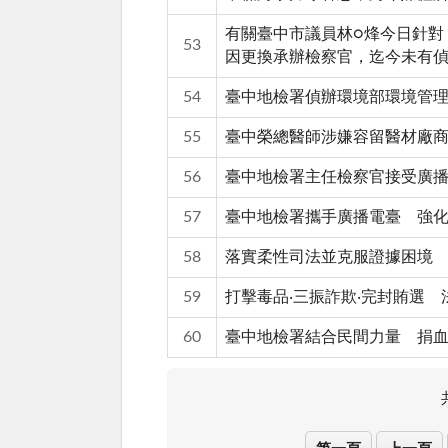
有關臺中市議員林○烽今日針對
53
因更換承辦檢察官，迄今未有
54
臺中地檢署偵辦環境部環境管
55
臺中榮總醫師涉嫌容留醫材廠商
56
臺中地檢署主任檢察官接受廣播
57
臺中地檢署攜手廣播電臺 強
58
落實柔性司法並克服證據困境
59
打擊毒品‧三振詐欺‧完封賄選
60
臺中地檢署結合民間力量 捐