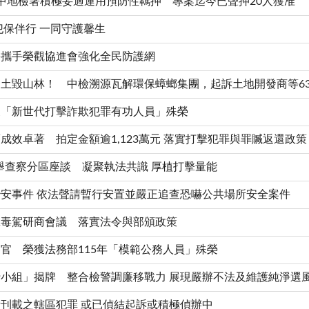
中地檢署積極妥適運用預防性羈押 專案迄今已聲押20人獲准
犯保伴行 一同守護馨生
署攜手榮觀協進會強化全民防護網
土毀山林！ 中檢溯源瓦解環保蟑螂集團，起訴土地開發商等6
獲「新世代打擊詐欺犯罪有功人員」殊榮
效卓著 拍定金額逾1,123萬元 落實打擊犯罪與罪贓返還政策
選舉查察分區座談 凝聚執法共識 厚植打擊量能
安事件 依法聲請暫行安置並嚴正追查恐嚇公共場所安全案件
擊毒駕研商會議 落實法令與部頒政策
官 榮獲法務部115年「模範公務人員」殊榮
小組」揭牌 整合檢警調廉移戰力 展現嚴辦不法及維護純淨選
刊載之轄區犯罪 或已偵結起訴或積極偵辦中