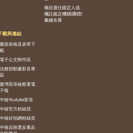
概括選任鑑定人或
囑託鑑定機關(團體)
彙總名冊
下載與連結
書面表格及表單下
載
電子公文附件區
法務部動畫影音專
區
臺灣高等檢察署電
子報
中檢Youtube影音
中檢官方粉絲頁
中檢好拍網粉絲頁
中檢反賄選反毒反