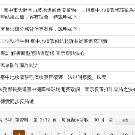
「臺中市大肚區山坡地遭傾倒廢棄物」，指臺中地檢署就該案為
偵辦結果乙節，容有誤會，特說明如下：
理署長涉嫌公務背信等案件，說明如下：
非法執行手術 臺中地檢署偵結起訴並從嚴追究刑責
專訪 解析新型態賄選態樣 宣示查賄決心
化民眾防詐識詐能力
 臺中地檢署張凱傑檢察官榮獲「法眼明察獎」殊榮
 法務部長受邀臺中洲際棒球場開賽致詞 宣示反毒打詐查賄之決
血傳愛同步反賄選
共
948
筆資料，第
2/32
頁，
每頁顯示筆數
筆
確定