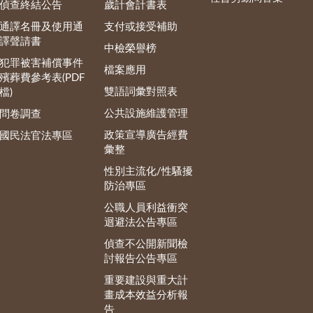
偵查終結公告
歲計會計書表
通譯名冊及使用通
支付或接受補助
譯聲請書
中檢榮譽榜
犯罪被害補償事件
檔案應用
殯葬費參考表(PDF
雙語詞彙對照表
檔)
公共設施維護管理
問卷調查
政策宣導廣告經費
國民法官法專區
彙整
性別主流化/性騷擾
防治專區
公職人員利益衝突
迴避法公告專區
偵查不公開新聞檢
討報告公告專區
重要建設與重大計
畫成本效益分析報
告