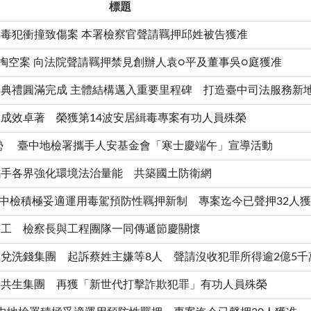
標題
毒犯衝撞致傷案 本署檢察官聲請羈押邱姓被告獲准
掏空案 向法院聲請羈押禁見創辦人袁○平及董事吳○庭獲准
典禮圓滿完成 主體結構邁入重要里程碑 打造臺中司法服務新
成效卓著 榮獲第14波安居緝毒專案有功人員殊榮
勢 臺中地檢署攜手人安基金會「寒士慶端午」宣導活動
攜手各界強化環境法治量能 共築國土防衛網
 中檢積極妥適運用毒駕預防性羈押新制 專案迄今已聲押32人
移工 檢察長與工程團隊一同傳遞節慶關懷
兌洗錢集團 起訴蔡姓主嫌等8人 聲請沒收犯罪所得逾2億5千
毒共生集團 再獲「新世代打擊詐欺犯罪」有功人員殊榮