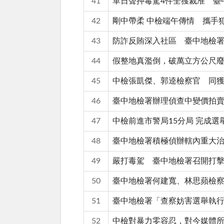
41
單日聲押毒駕4件全獲裁准 臺
42
剛中帶柔 中檢端午傳情 攜手
43
防詐反賄深入社區 臺中地檢
44
假整地真濫倒，破萬立方公尺廢
45
中檢張凱傑、郭逵檢察官 同
46
臺中地檢署辦理偵查中變價拍賣成
47
中檢前進市警局15分局 完成
48
臺中地檢署積極偵辦轄內重大治
49
嚴打毒駕 臺中地檢署召開打
50
臺中地檢署何建寬、林思蘋檢察
51
臺中地檢署「查察妨害選舉執行
52
中檢對暴力零容忍，對今媒體所