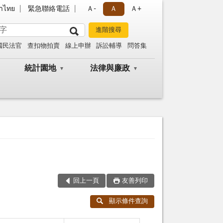
าไทย
緊急聯絡電話
Ａ-
Ａ
Ａ+
國民法官
查扣物拍賣
線上申辦
訴訟輔導
問答集
統計園地
法律與廉政
回上一頁
友善列印
顯示條件查詢